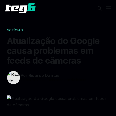
NOTÍCIAS
Atualização do Google
causa problemas em
feeds de câmeras
Por Ricardo Dantas
14 fev 2025
—
3 min read min de leitura