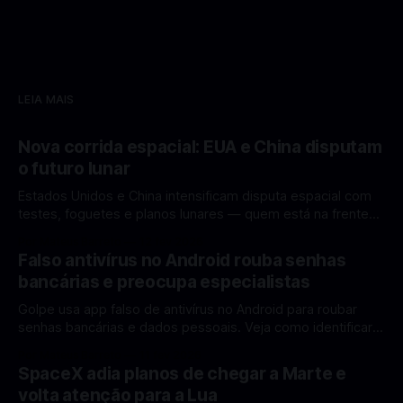
LEIA MAIS
Nova corrida espacial: EUA e China disputam
o futuro lunar
Estados Unidos e China intensificam disputa espacial com
testes, foguetes e planos lunares — quem está na frente
rumo à Lua antes de 2030? A corrida espacial voltou a
Por Mateus Barreto
12 fev 2026
ganhar destaque global com Estados Unidos e China
Falso antivírus no Android rouba senhas
disputando protagonismo na exploração lunar, em um
bancárias e preocupa especialistas
cenário que une avanços tecnológicos, testes de
Golpe usa app falso de antivírus no Android para roubar
senhas bancárias e dados pessoais. Veja como identificar e
se proteger. Um novo golpe envolvendo aplicativos falsos
Por Mateus Barreto
11 fev 2026
de antivírus no Android está chamando atenção de
SpaceX adia planos de chegar a Marte e
especialistas em cibersegurança. Em vez de proteger o
volta atenção para a Lua
celular, o app fraudulento atua como um