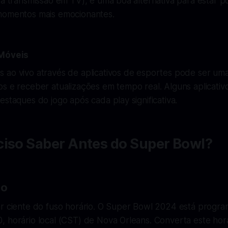
 a transmissão em TV), é uma boa alternativa para estar p
momentos mais emocionantes.
 Móveis
 ao vivo através de aplicativos de esportes pode ser uma
os e receber atualizações em tempo real. Alguns aplicati
estaques do jogo após cada play significativa.
ciso Saber Antes do Super Bowl?
io
ar ciente do fuso horário. O Super Bowl 2024 está progr
, horário local (CST) de Nova Orleans. Converta este hor