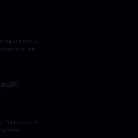
ue sua conexão à
 podem consumir
.
zação
. Verifique se o
etamente.