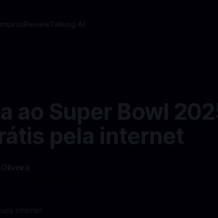
ompras
Review
Talking AI
ta ao Super Bowl 202
rátis pela internet
 Oliveira
—
3 min read min de leitura