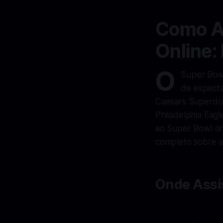
Como As
Online:
O
Super Bowl
de especta
Caesars Superdom
Philadelphia Eag
ao Super Bowl on
completo sobre a
Onde Assi