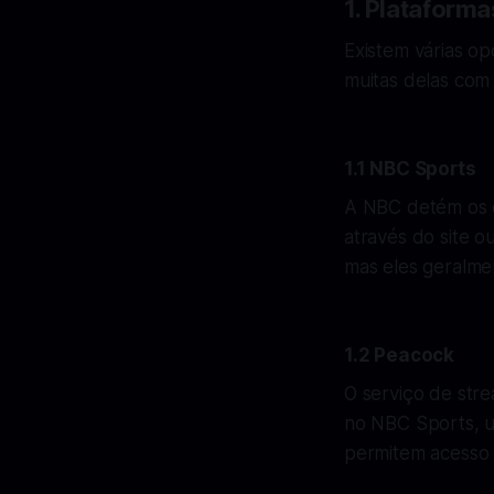
1. Plataforma
Existem várias o
muitas delas com 
1.1 NBC Sports
A NBC detém os d
através do site o
mas eles geralme
1.2 Peacock
O serviço de str
no NBC Sports, u
permitem acesso 