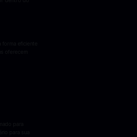
or dentro do
 forma eficiente
vos oferecem
amado para
ário para sua