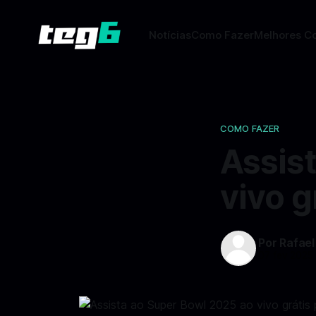
Notícias
Como Fazer
Melhores C
COMO FAZER
Assis
vivo g
Por Rafael
07 fev 2025