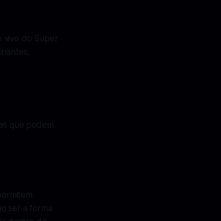
o vivo do Super
inantes,
ções que podem
permitem
ão ser a forma