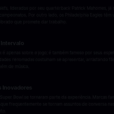
hiefs, liderados por seu quarterback Patrick Mahomes, já
 campeonatos. Por outro lado, os Philadelphia Eagles têm
librado que promete dar trabalho.
 Intervalo
 é apenas sobre o jogo; é também famoso por seus espe
ridades renomadas costumam se apresentar, arrastando fã
bém de música.
s Inovadores
 Super Bowl se tornaram parte da experiência. Marcas f
s que frequentemente se tornam assuntos de conversa na
to.