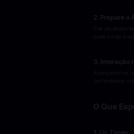
2. Prepare o
Crie um ambiente 
pode tornar a exp
3. Interação 
Acompanhe os com
um fenômeno cult
O Que Esp
1. Os Times