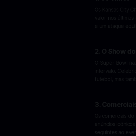
Os Kansas City C
valor nos últimos
e um ataque equi
2. O Show do
O Super Bowl não
intervalo. Celeb
futebol, mas tam
3. Comerciai
Os comerciais do
anúncios icônico
seguintes ao even