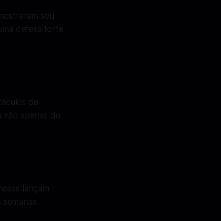
 mostraram seu
 uma defesa forte
táculos de
s não apenas do
amosas lançam
s semanas