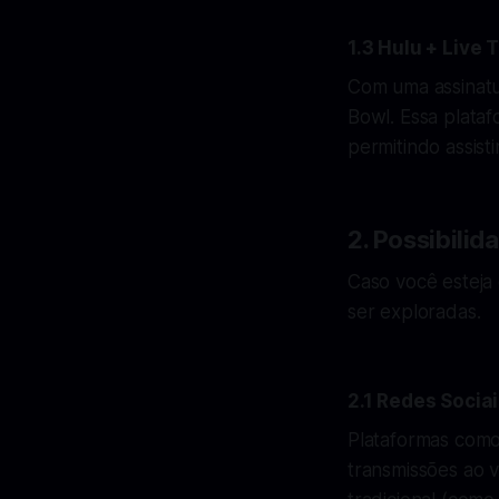
1.3 Hulu + Live 
Com uma assinatu
Bowl. Essa plataf
permitindo assist
2. Possibilid
Caso você esteja
ser exploradas.
2.1 Redes Socia
Plataformas como
transmissões ao 