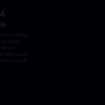
24
es
eunindo milhões
 no icônico
arão os
m como assistir
entamos um guia
.