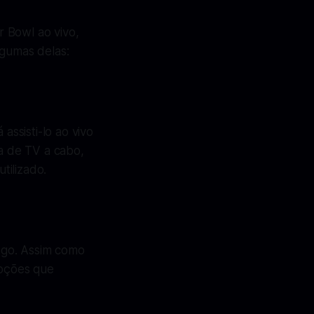
 Bowl ao vivo,
lgumas delas:
ssisti-lo ao vivo
ra de TV a cabo,
tilizado.
ogo. Assim como
moções que