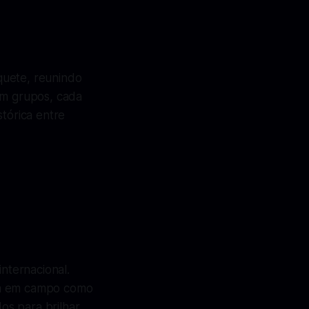
quete, reunindo
m grupos, cada
stórica entre
internacional.
tra em campo como
s para brilhar.