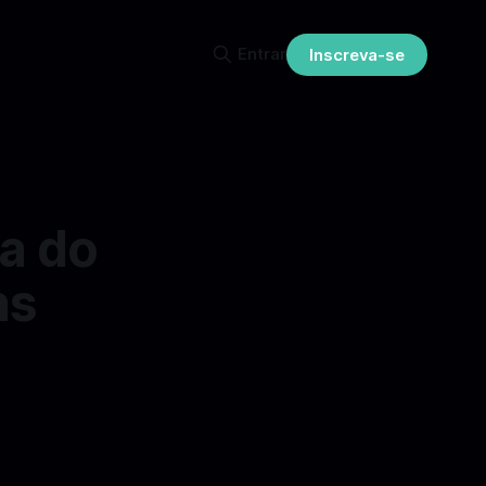
Entrar
Inscreva-se
ca do
ns