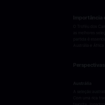
Importância 
O Troféu dos Cam
as melhores sel
partida é essencia
Austrália e Áfric
Perspectivas
Austrália
A seleção austral
Com uma rica tra
favorita. Jogado