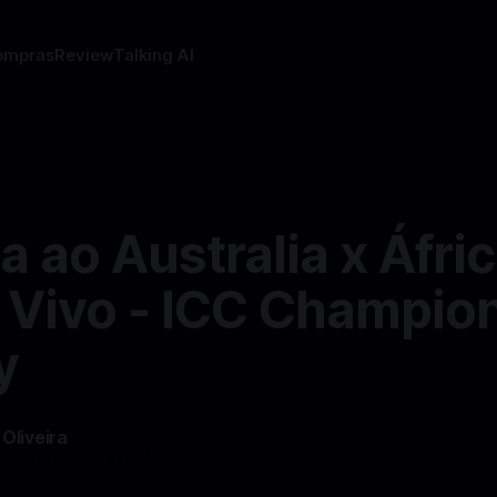
ompras
Review
Talking AI
a ao Australia x Áfri
o Vivo - ICC Champio
y
 Oliveira
—
3 min read min de leitura