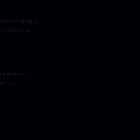
em transmitir a
s e cobertura
e atento às
vento.