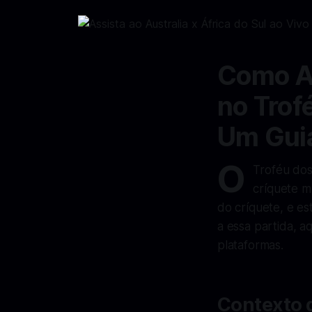
Como As
no Trof
Um Gui
O
Troféu do
críquete m
do críquete, e es
a essa partida, a
plataformas.
Contexto 