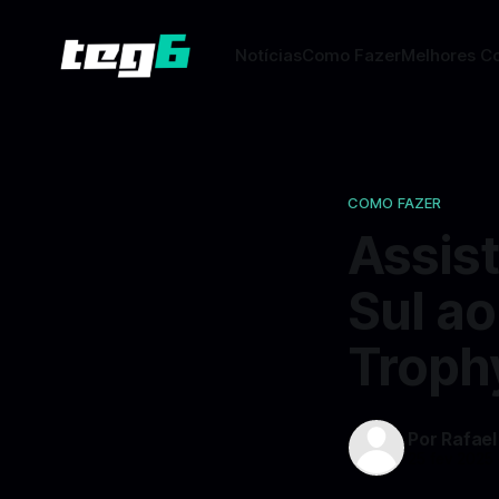
Notícias
Como Fazer
Melhores C
COMO FAZER
Assist
Sul a
Troph
Por Rafael
25 fev 2025