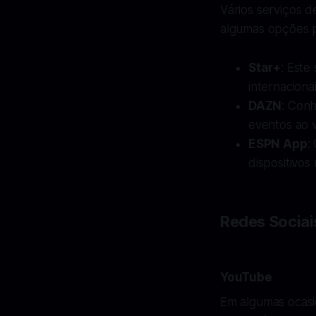
Vários serviços d
algumas opções 
Star+
: Este
internacionai
DAZN
: Con
eventos ao v
ESPN App
:
dispositivos
Redes Sociai
YouTube
Em algumas ocasiõ