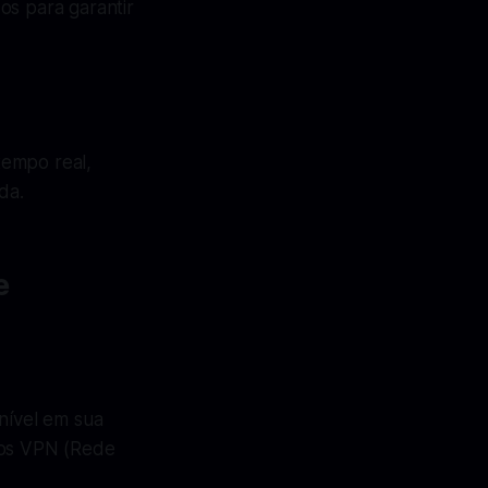
os para garantir
tempo real,
da.
e
nível em sua
iços VPN (Rede