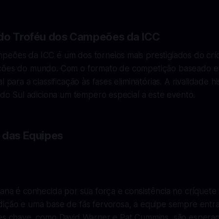
do Troféu dos Campeões da ICC
peões da ICC é um dos torneios mais prestigiados do crí
eções do mundo. Com o formato de competição baseado e
l para a classificação às fases eliminatórias. A rivalidade hi
a do Sul adiciona um tempero especial a este evento.
 das Equipes
iana é conhecida por sua força e consistência no críquete 
dição e uma base de fãs fervorosa, a equipe sempre en
res chave, como David Warner e Pat Cummins, são esperado