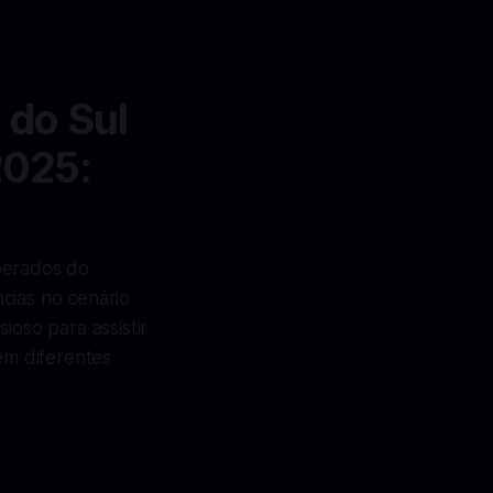
 do Sul
2025:
perados do
ncias no cenário
ioso para assistir
em diferentes