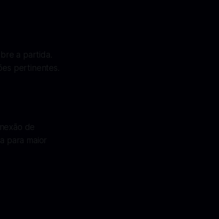
obre a partida.
ões pertinentes.
onexão de
da para maior