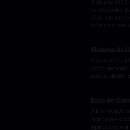
O Dreame X50 Ult
de obstáculos, p
só garante uma li
móveis e outros o
Sistema de L
Esse aspirador nã
proporcionando u
escolha híbrida,
Base de Carr
Outra inovação d
recarrega o dispo
água quente e ar