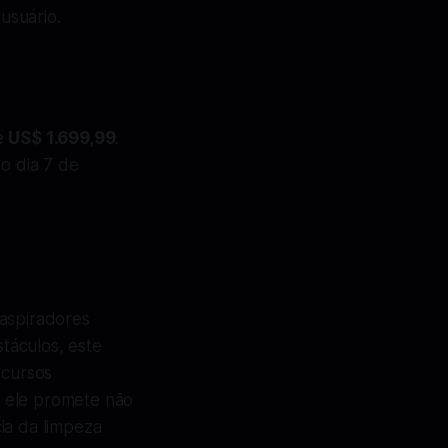
usuário.
de
US$ 1.699,99
.
o dia 7 de
 aspiradores
táculos, este
ecursos
, ele promete não
ia da limpeza