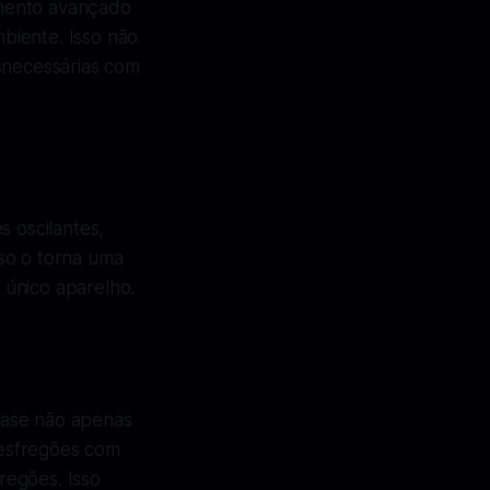
imento avançado
biente. Isso não
snecessárias com
s oscilantes,
so o torna uma
 único aparelho.
base não apenas
s esfregões com
regões. Isso