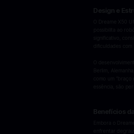
Design e Estr
O Dreame X50 Ult
possibilita ao ro
significativo, co
dificuldades com 
O desenvolviment
Berlim, Alemanha,
como um “braço o
essência, são per
Benefícios d
Embora o Dreame 
enfrentar degraus