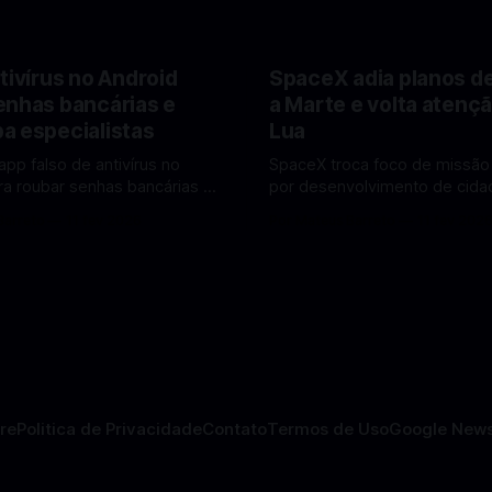
tivírus no Android
SpaceX adia planos d
enhas bancárias e
a Marte e volta atençã
a especialistas
Lua
app falso de antivírus no
SpaceX troca foco de missão
ra roubar senhas bancárias e
por desenvolvimento de cidad
oais. Veja como identificar e
mira pouso não tripulado na 
Barreto
11 fev 2026
Por Mateus Barreto
11 fev 202
lvendo
2027, diz Elon Musk. A SpaceX, a
 falsos de antivírus no Android
empresa aeroespacial fundad
ando atenção de
Musk, anunciou uma mudança
tas em cibersegurança. Em
significativa na sua estratégia
teger o celular, o app
exploração espacial: os plan
o atua como um
missão humana ou
re
Politica de Privacidade
Contato
Termos de Uso
Google New