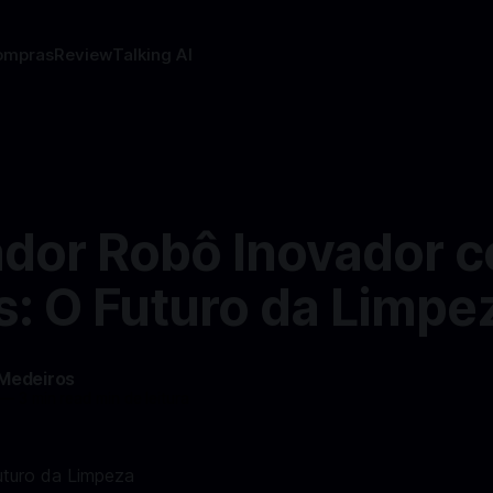
ompras
Review
Talking AI
ador Robô Inovador 
s: O Futuro da Limpe
 Medeiros
—
3 min read min de leitura