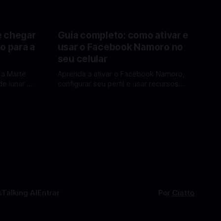
e chegar
Guia completo: como ativar e
o para a
usar o Facebook Namoro no
seu celular
 a Marte
Aprenda a ativar o Facebook Namoro,
e lunar e
configurar seu perfil e usar recursos
Lua em
para encontrar combinações e marcar
6
Por Mateus Barreto
09 fev 2026
encontros reais no app. O Facebook
a por Elon
Namoro (Facebook Dating) é uma
ferramenta gratuita dentro do app do
 de
Facebook que permite conhecer
os para uma
pessoas novas, fazer combinações e,
com sorte, marcar encontros reais —
tudo sem
s
Talking AI
Entrar
Por
Ciatto