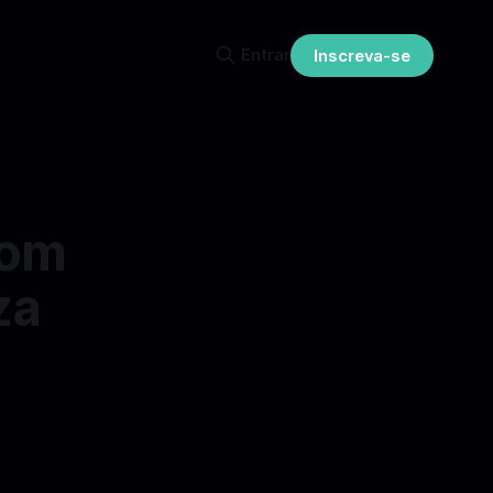
Entrar
Inscreva-se
com
za