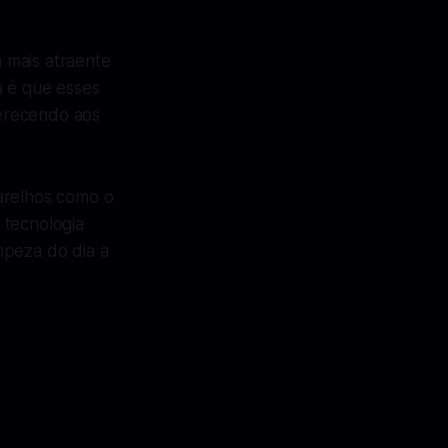
 mais atraente
a é que esses
erecendo aos
arelhos como o
 tecnologia
mpeza do dia a