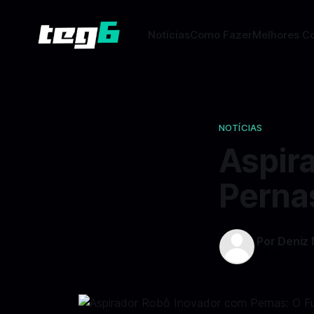
Notícias
Como Fazer
Melhores C
NOTÍCIAS
Aspir
Perna
Por Deniz
06 jan 2025