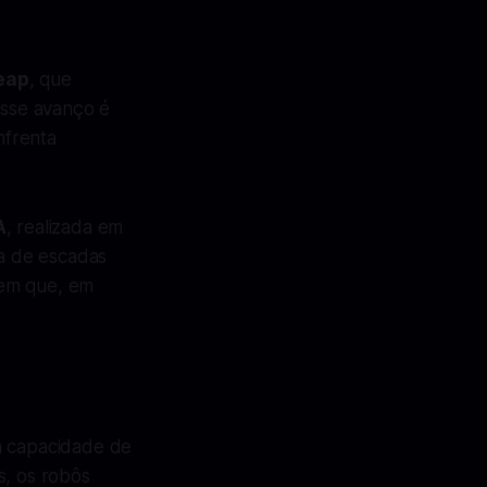
eap
, que
Esse avanço é
nfrenta
A
, realizada em
da de escadas
cem que, em
a capacidade de
s, os robôs