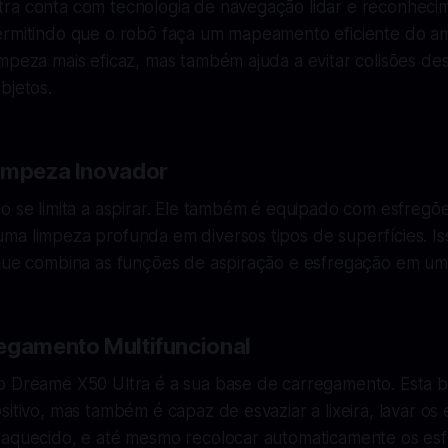
ra conta com tecnologia de navegação lidar e reconhec
ermitindo que o robô faça um mapeamento eficiente do am
mpeza mais eficaz, mas também ajuda a evitar colisões de
bjetos.
impeza Inovador
o se limita a aspirar. Ele também é equipado com esfregõe
ma limpeza profunda em diversos tipos de superfícies. Is
 que combina as funções de aspiração e esfregação em um
egamento Multifuncional
o Dreame X50 Ultra é a sua base de carregamento. Esta 
sitivo, mas também é capaz de esvaziar a lixeira, lavar o
 aquecido, e até mesmo recolocar automaticamente os esf