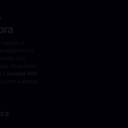
s
ora
 respeito à
e segmento é a
 contar com
 que ultrapassem
 é o
Dreame X50
mos com a limpeza
tra