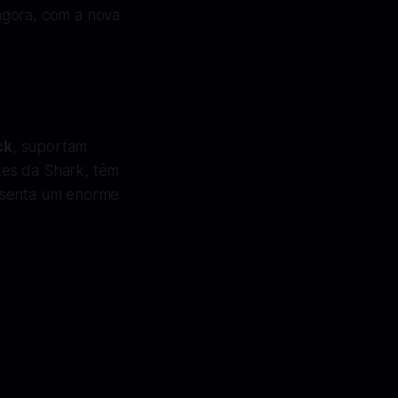
agora, com a nova
ck
, suportam
tes da Shark, têm
resenta um enorme