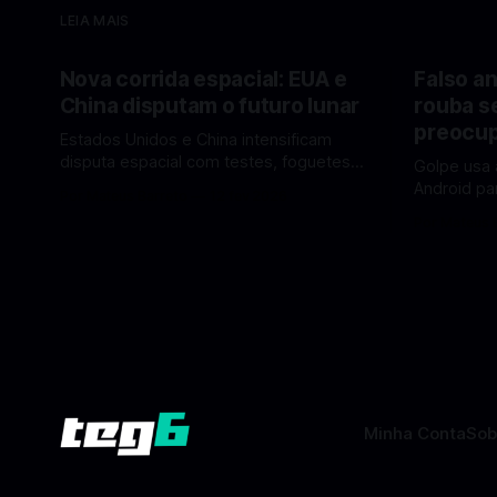
LEIA MAIS
Nova corrida espacial: EUA e
Falso an
China disputam o futuro lunar
rouba s
preocup
Estados Unidos e China intensificam
disputa espacial com testes, foguetes e
Golpe usa 
planos lunares — quem está na frente
Android pa
Por Mateus Barreto
12 fev 2026
rumo à Lua antes de 2030? A corrida
dados pess
Por Mateus 
espacial voltou a ganhar destaque
se proteger. Um novo golpe envo
global com Estados Unidos e China
aplicativos
disputando protagonismo na exploração
está cham
lunar, em um cenário que une avanços
especialis
tecnológicos, testes de
vez de pro
fraudulent
Minha Conta
Sob