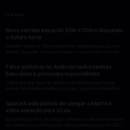
LEIA MAIS
Nova corrida espacial: EUA e China disputam
o futuro lunar
Estados Unidos e China intensificam disputa espacial com
testes, foguetes e planos lunares — quem está na frente
rumo à Lua antes de 2030? A corrida espacial voltou a
Por Mateus Barreto
12 fev 2026
ganhar destaque global com Estados Unidos e China
Falso antivírus no Android rouba senhas
disputando protagonismo na exploração lunar, em um
bancárias e preocupa especialistas
cenário que une avanços tecnológicos, testes de
Golpe usa app falso de antivírus no Android para roubar
senhas bancárias e dados pessoais. Veja como identificar e
se proteger. Um novo golpe envolvendo aplicativos falsos
Por Mateus Barreto
11 fev 2026
de antivírus no Android está chamando atenção de
SpaceX adia planos de chegar a Marte e
especialistas em cibersegurança. Em vez de proteger o
volta atenção para a Lua
celular, o app fraudulento atua como um
SpaceX troca foco de missão a Marte por desenvolvimento
de cidade lunar e mira pouso não tripulado na Lua em 2027,