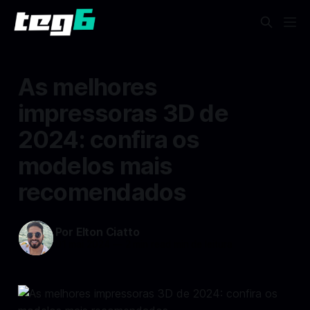
As melhores
impressoras 3D de
2024: confira os
modelos mais
recomendados
Por Elton Ciatto
01 mai 2024
—
2 min read min de leitura