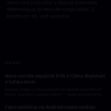
menos você pode evitar a tática de publicidade
desativando-os no menu de configurações. E
acredite em nós, você vai querer.
LEIA MAIS
Nova corrida espacial: EUA e China disputam
o futuro lunar
Estados Unidos e China intensificam disputa espacial com
testes, foguetes e planos lunares — quem está na frente
rumo à Lua antes de 2030? A corrida espacial voltou a
Por Mateus Barreto
12 fev 2026
ganhar destaque global com Estados Unidos e China
Falso antivírus no Android rouba senhas
disputando protagonismo na exploração lunar, em um