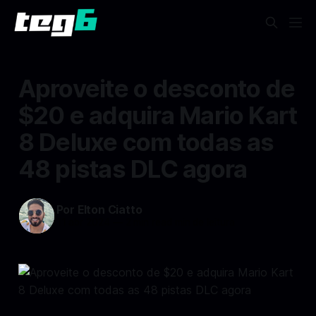
Aproveite o desconto de
$20 e adquira Mario Kart
8 Deluxe com todas as
48 pistas DLC agora
Por Elton Ciatto
11 abr 2024
—
2 min read min de leitura