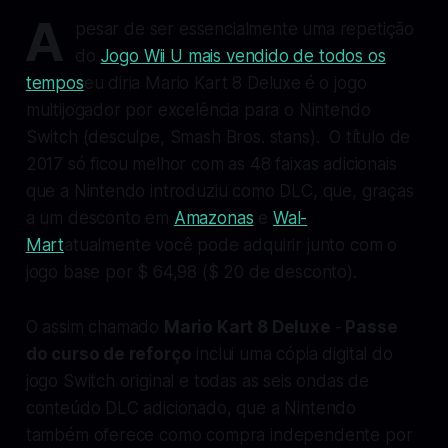
A
pesar de ser essencialmente uma repetição
do
Jogo Wii U mais vendido de todos os
tempos
eu diria
Mario Kart 8 Deluxe
é o jogo
multijogador por excelência para o Nintendo
Switch (desculpe,
Smash Bros.
stans). O título de
2017 só ficou melhor com as 48 faixas adicionais
que a Nintendo introduziu como DLC, que, graças
a um desconto em
Amazonas
e
Wal-
Mart
atualmente você pode adquirir junto com o
jogo base por $ 64,98 ($ 20 de desconto).
O assim chamado
Mario Kart 8 Deluxe
-
Passe
do curso de reforço
inclui uma cópia digital do
jogo Switch original e todas as seis ondas de
conteúdo DLC adicionado, que a Nintendo
também oferece como compra independente por