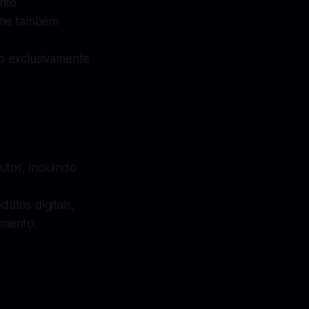
ento
nline também
do exclusivamente
tos, incluindo
utos digitais,
gmento.