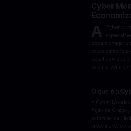
Cyber Mon
Economiz
A
Cyber Mond
especialme
podem chegar a a
vezes estão fora
detalhes o que é
valem a pena comp
O que é a C
A Cyber Monday é
Ação de Graças, 
extensão da Blac
crescimento do c