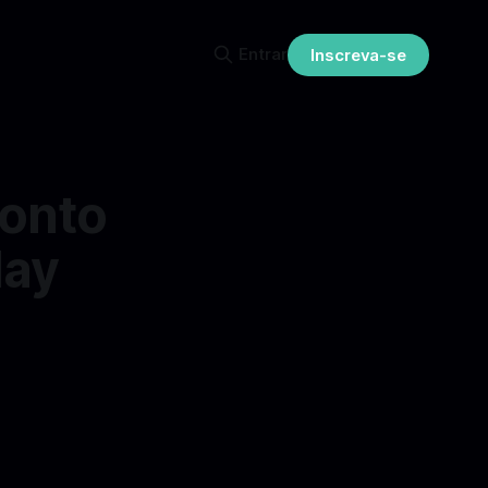
Entrar
Inscreva-se
conto
day