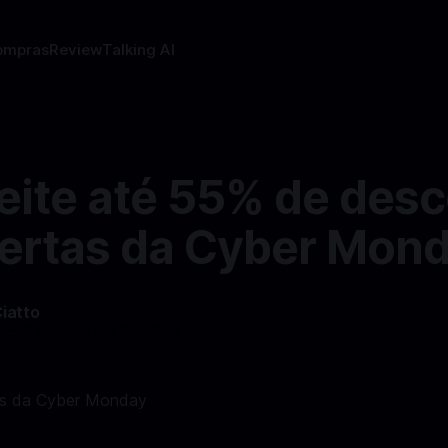
ompras
Review
Talking AI
eite até 55% de des
fertas da Cyber Mon
Ciatto
4
—
4 min read min de leitura