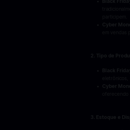
Black Frida
tradicionalm
participem.
Cyber Mon
em vendas pe
2.
Tipo de Produ
Black Frida
eletrônicos,
Cyber Mon
oferecendo 
3.
Estoque e Dis