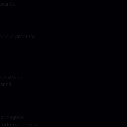
ssante.
do seus produtos
s vezes, as
manhã.
hor negócio
umidores sobre os