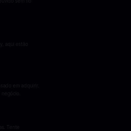
ouvido sem fio
, aqui estão
sado em adquirir.
 negócio.
as. Tente