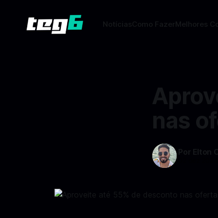
Notícias
Como Fazer
Melhores C
Aprov
nas o
Por Elton 
02 dez 202