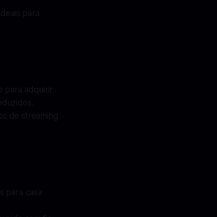
ideais para
 para adquirir
eduzidos.
os de streaming
es para casa