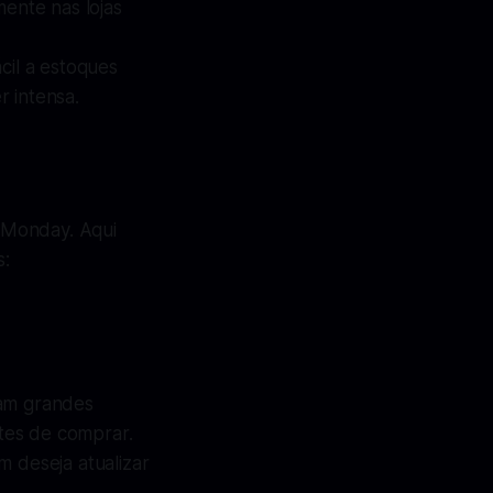
ente nas lojas
cil a estoques
 intensa.
 Monday. Aqui
s:
am grandes
tes de comprar.
m deseja atualizar