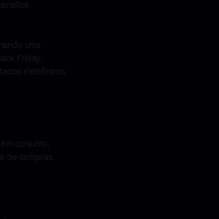
ensílios
ionando uma
ack Friday.
ados eletrônicos
 em conjunto,
as de compras.