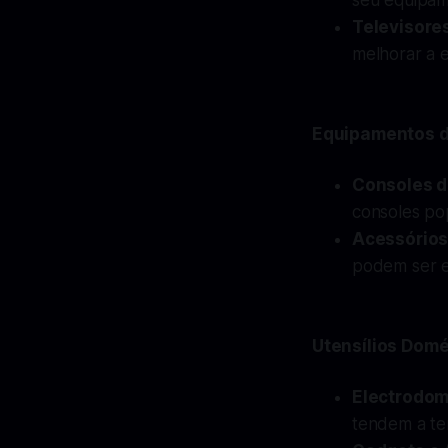
seu equipam
Televisore
melhorar a 
Equipamentos d
Consoles d
consoles po
Acessórios
podem ser e
Utensílios Domé
Electrodom
tendem a te