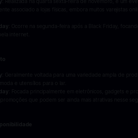
y
: Realizada na quarta sexta-feira de novembro, é um ev
ente associado a lojas físicas, embora muitos varejistas o
day
: Ocorre na segunda-feira após a Black Friday, focan
la internet.
to
y
: Geralmente voltada para uma variedade ampla de produ
 moda e utensílios para o lar.
day
: Focada principalmente em eletrônicos, gadgets e prod
promoções que podem ser ainda mais atrativas nesse se
ponibilidade