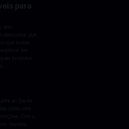
eis para
o ano,
om descontos que
os que muitas
 explorar em
 quais produtos
s.
inte ao Dia de
vida como uma
romoções. Com o
eno mundial,