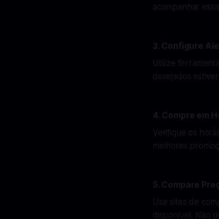
acompanhar essas
3. Configure Al
Utilize ferramen
desejados estive
4. Compre em Ho
Verifique os horá
melhores promoçõ
5. Compare Pre
Use sites de com
disponível. Não d