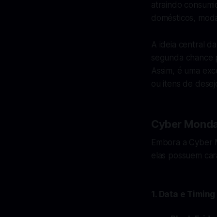
atraindo consumi
domésticos, moda
A ideia central 
segunda chance p
Assim, é uma exc
ou itens de desej
Cyber Monday
Embora a Cyber M
elas possuem cara
1.
Data e Timing