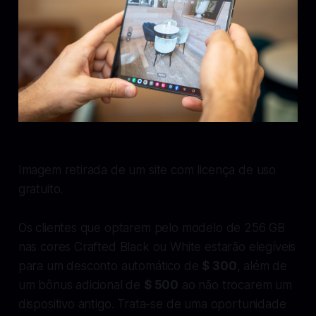
Imagem retirada de um site com licença de uso
gratuito.
Os clientes que optarem pelo modelo de 256 GB
nas cores Crafted Black ou White estarão elegíveis
para um desconto automático de
$ 300
, além de
um bônus adicional de
$ 500
ao não trocarem um
dispositivo antigo. Trata-se de uma oportunidade