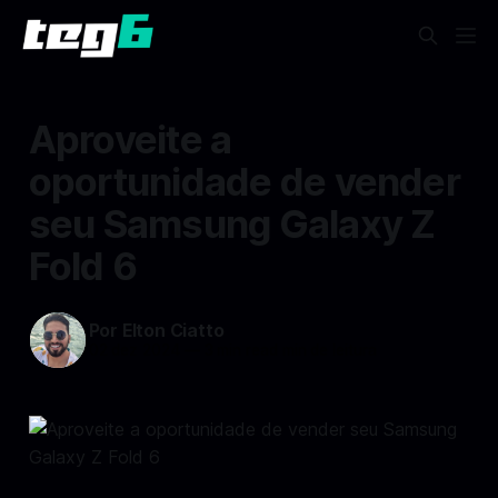
Aproveite a
oportunidade de vender
seu Samsung Galaxy Z
Fold 6
Por Elton Ciatto
02 dez 2024
—
3 min read min de leitura