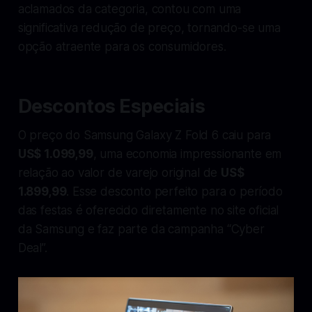
aclamados da categoria, contou com uma
significativa redução de preço, tornando-se uma
opção atraente para os consumidores.
Descontos Especiais
O preço do Samsung Galaxy Z Fold 6 caiu para
US$ 1.099,99
, uma economia impressionante em
relação ao valor de varejo original de
US$
1.899,99
. Esse desconto perfeito para o período
das festas é oferecido diretamente no site oficial
da Samsung e faz parte da campanha “Cyber
Deal”.