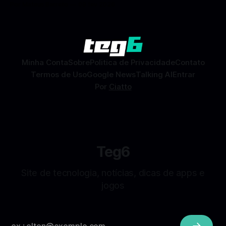
Por Mateus Barreto
09 fev 2026
Dating) é uma ferramenta gratuita dentro do app do
Facebook que permite conhecer pessoas novas, fazer
combinações e, com sorte, marcar encontros reais — tudo
sem
Minha Conta
Sobre
Politica de Privacidade
Contato
Termos de Uso
Google News
Talking AI
Entrar
Por
Ciatto
Teg6
Site de tecnologia, notícias, dicas de apps e
jogos