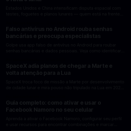
Estados Unidos e China intensificam disputa espacial com
testes, foguetes e planos lunares — quem está na frente
rumo à Lua antes de 2030? A corrida espacial voltou a
Por Mateus Barreto
12 fev 2026
ganhar destaque global com Estados Unidos e China
Falso antivírus no Android rouba senhas
disputando protagonismo na exploração lunar, em um
bancárias e preocupa especialistas
cenário que une avanços tecnológicos, testes de
Golpe usa app falso de antivírus no Android para roubar
senhas bancárias e dados pessoais. Veja como identificar e
se proteger. Um novo golpe envolvendo aplicativos falsos
Por Mateus Barreto
11 fev 2026
de antivírus no Android está chamando atenção de
SpaceX adia planos de chegar a Marte e
especialistas em cibersegurança. Em vez de proteger o
volta atenção para a Lua
celular, o app fraudulento atua como um
SpaceX troca foco de missão a Marte por desenvolvimento
de cidade lunar e mira pouso não tripulado na Lua em 2027,
diz Elon Musk. A SpaceX, a empresa aeroespacial fundada
Por Mateus Barreto
11 fev 2026
por Elon Musk, anunciou uma mudança significativa na sua
Guia completo: como ativar e usar o
estratégia de exploração espacial: os planos para uma
Facebook Namoro no seu celular
missão humana ou
Aprenda a ativar o Facebook Namoro, configurar seu perfil
e usar recursos para encontrar combinações e marcar
encontros reais no app. O Facebook Namoro (Facebook