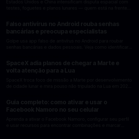
Estados Unidos e China intensificam disputa espacial com
testes, foguetes e planos lunares — quem está na frente
rumo à Lua antes de 2030? A corrida espacial voltou a
Por Mateus Barreto
12 fev 2026
ganhar destaque global com Estados Unidos e China
Falso antivírus no Android rouba senhas
disputando protagonismo na exploração lunar, em um
bancárias e preocupa especialistas
cenário que une avanços tecnológicos, testes de
Golpe usa app falso de antivírus no Android para roubar
senhas bancárias e dados pessoais. Veja como identificar e
se proteger. Um novo golpe envolvendo aplicativos falsos
Por Mateus Barreto
11 fev 2026
de antivírus no Android está chamando atenção de
SpaceX adia planos de chegar a Marte e
especialistas em cibersegurança. Em vez de proteger o
volta atenção para a Lua
celular, o app fraudulento atua como um
SpaceX troca foco de missão a Marte por desenvolvimento
de cidade lunar e mira pouso não tripulado na Lua em 2027,
diz Elon Musk. A SpaceX, a empresa aeroespacial fundada
Por Mateus Barreto
11 fev 2026
por Elon Musk, anunciou uma mudança significativa na sua
Guia completo: como ativar e usar o
estratégia de exploração espacial: os planos para uma
Facebook Namoro no seu celular
missão humana ou
Aprenda a ativar o Facebook Namoro, configurar seu perfil
e usar recursos para encontrar combinações e marcar
encontros reais no app. O Facebook Namoro (Facebook
Por Mateus Barreto
09 fev 2026
Dating) é uma ferramenta gratuita dentro do app do