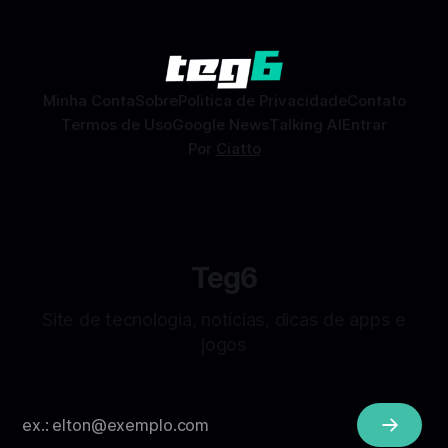
Facebook que permite conhecer pessoas novas, fazer
combinações e, com sorte, marcar encontros reais — tudo
sem
Minha Conta
Sobre
Politica de Privacidade
Contato
Termos de Uso
Google News
Talking AI
Entrar
Por
Ciatto
Teg6
Site de tecnologia, notícias, dicas de apps e
jogos