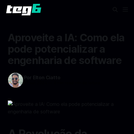
Aproveite a IA: Como ela
pode potencializar a
engenharia de software
Por Elton Ciatto
31 out 2024
—
4 min read min de leitura
A Revolução da