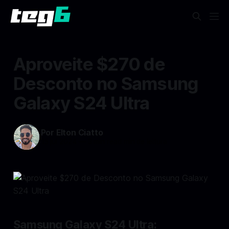
Aproveite $270 de
Desconto no Samsung
Galaxy S24 Ultra
Por Elton Ciatto
15 jul 2024
—
3 min read min de leitura
Samsung Galaxy S24 Ultra: