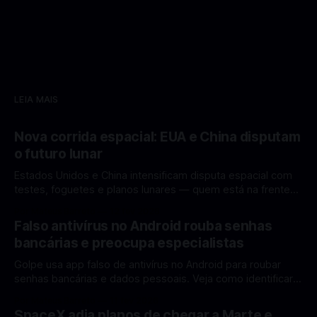
LEIA MAIS
Nova corrida espacial: EUA e China disputam
o futuro lunar
Estados Unidos e China intensificam disputa espacial com
testes, foguetes e planos lunares — quem está na frente
rumo à Lua antes de 2030? A corrida espacial voltou a
Por Mateus Barreto
12 fev 2026
ganhar destaque global com Estados Unidos e China
Falso antivírus no Android rouba senhas
disputando protagonismo na exploração lunar, em um
bancárias e preocupa especialistas
cenário que une avanços tecnológicos, testes de
Golpe usa app falso de antivírus no Android para roubar
senhas bancárias e dados pessoais. Veja como identificar e
se proteger. Um novo golpe envolvendo aplicativos falsos
Por Mateus Barreto
11 fev 2026
de antivírus no Android está chamando atenção de
SpaceX adia planos de chegar a Marte e