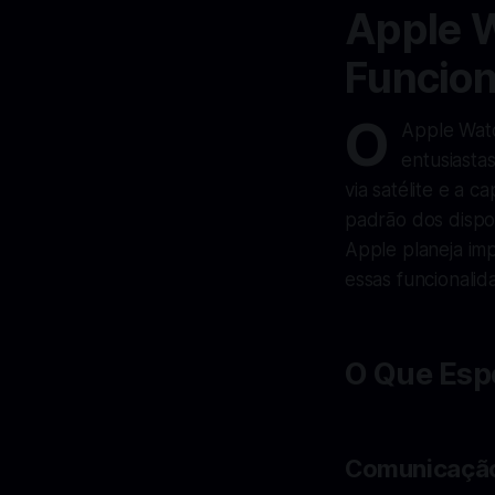
Apple W
Funcion
O
Apple Watc
entusiasta
via satélite e a 
padrão dos dispos
Apple planeja imp
essas funcionalid
O Que Espe
Comunicação 