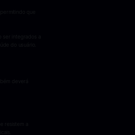
 permitindo que
 ser integrados a
úde do usuário.
ambém deverá
ue resistem a
cais.