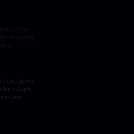
orma como as
dos relevantes,
aúde.
s de emergência
ular, o Apple
como uma