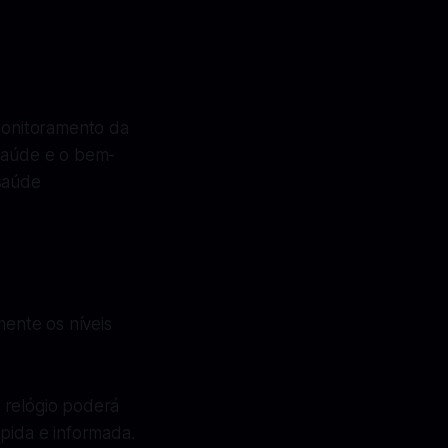
 monitoramento da
 saúde e o bem-
 saúde
ente os níveis
 relógio poderá
ápida e informada.