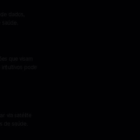
o de dados,
 saúde.
ões que visam
 intuitivos pode
r via satélite
s de saúde.