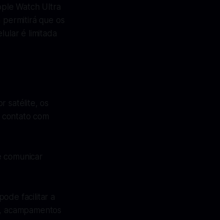
pple Watch Ultra
 permitirá que os
ular é limitada
 satélite, os
m contato com
e comunicar
ode facilitar a
as, acampamentos