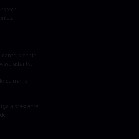
essores.
entes.
e monitoramento
asso adiante.
 celular, a
orça a crescente
de.