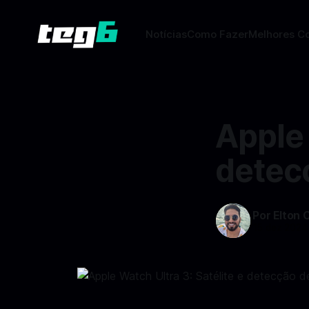
Notícias
Como Fazer
Melhores C
Apple 
detec
Por Elton 
15 dez 2024