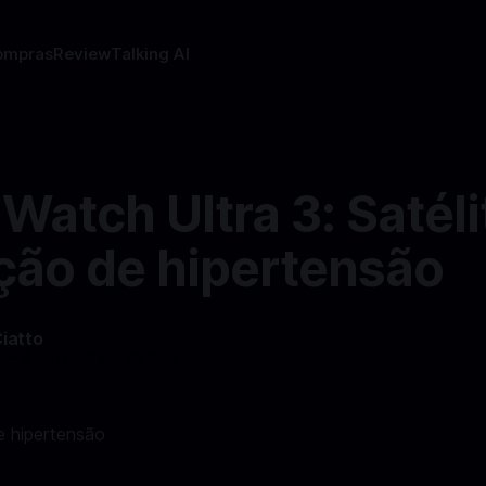
ompras
Review
Talking AI
Watch Ultra 3: Satéli
ção de hipertensão
Ciatto
—
4 min read min de leitura