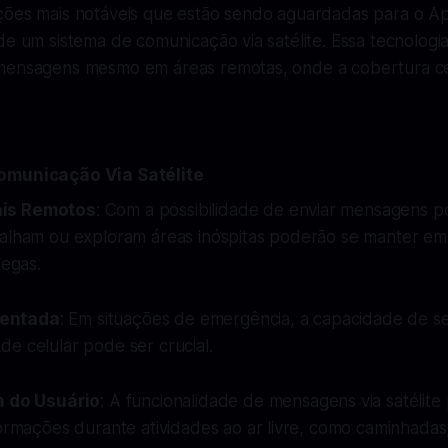
ções mais notáveis que estão sendo aguardadas para o A
de um sistema de comunicação via satélite. Essa tecnologia
mensagens mesmo em áreas remotas, onde a cobertura cel
omunicação Via Satélite
is Remotos
: Com a possibilidade de enviar mensagens por
balham ou exploram áreas inóspitas poderão se manter e
legas.
entada
: Em situações de emergência, a capacidade de s
e celular pode ser crucial.
a do Usuário
: A funcionalidade de mensagens via satélite p
formações durante atividades ao ar livre, como caminhad