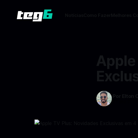
Notícias
Como Fazer
Melhores C
Apple
Exclus
Por Elton 
27 dez 2024