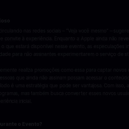
ioso
circulando nas redes sociais – "Veja você mesmo" – suger
de convite à experiência. Enquanto a Apple ainda não reve
e o que estará disponível nesse evento, as especulações 
dade para não assinantes experimentarem o serviço de st
emente realiza promoções como essa para captar novos us
pessoas que ainda não assinam possam acessar o conteúd
íodo é uma estratégia que pode ser vantajosa. Com isso, 
gramas, mas também busca converter esses novos usuár
iência inicial.
Durante o Evento?