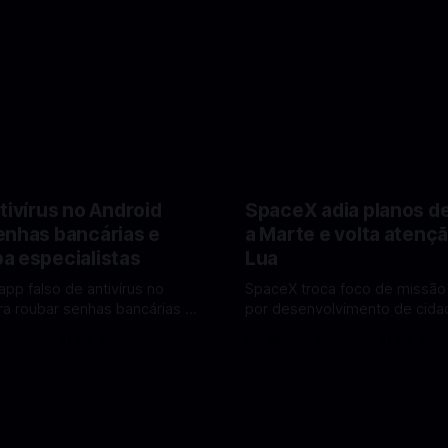
tivírus no Android
SpaceX adia planos d
enhas bancárias e
a Marte e volta atençã
a especialistas
Lua
app falso de antivírus no
SpaceX troca foco de missão
ra roubar senhas bancárias e
por desenvolvimento de cidad
oais. Veja como identificar e
mira pouso não tripulado na 
Barreto
11 fev 2026
Por Mateus Barreto
11 fev 202
lvendo
2027, diz Elon Musk. A SpaceX, a
 falsos de antivírus no Android
empresa aeroespacial fundad
ando atenção de
Musk, anunciou uma mudança
tas em cibersegurança. Em
significativa na sua estratégia
teger o celular, o app
exploração espacial: os plan