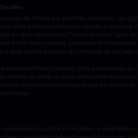
 Desafios
e serviços de streaming é altamente competitivo, com gig
Prime Video e Disney+ lutando por atenção e assinantes
atégia da Apple com o evento "Veja você mesmo" pode ser 
trair e reter novos usuários, especialmente considerando
vo e ainda está em processo de construção de sua base de
ple também enfrentará desafios, como a necessidade de nã
as também de manter os que já estão assinando o serviço.
temente novos conteúdos e experiências que possam se 
iversificada.
 aproximamos dos dias 4 e 5 de janeiro, a expectativa e
cresce. Embora ainda faltem informações concretas, a ide