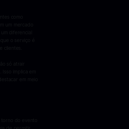
antes como
. Em um mercado
um diferencial
 que o serviço é
 clientes.
o só atrair
 Isso implica em
destacar em meio
m torno do evento
ia de permitir