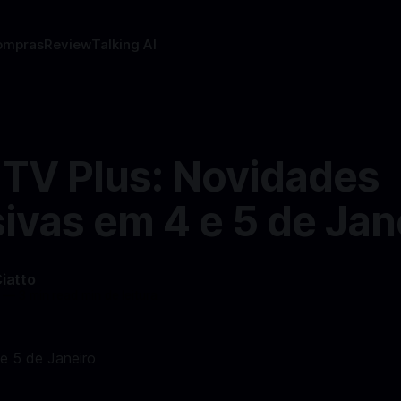
ompras
Review
Talking AI
 TV Plus: Novidades
ivas em 4 e 5 de Jan
Ciatto
—
3 min read min de leitura