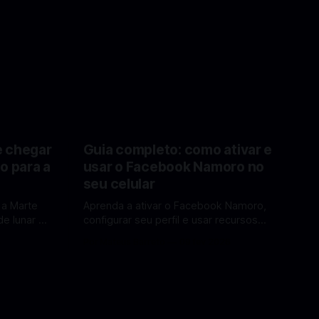
e chegar
Guia completo: como ativar e
o para a
usar o Facebook Namoro no
seu celular
 a Marte
Aprenda a ativar o Facebook Namoro,
e lunar e
configurar seu perfil e usar recursos
Lua em
para encontrar combinações e marcar
6
Por Mateus Barreto
09 fev 2026
encontros reais no app. O Facebook
a por Elon
Namoro (Facebook Dating) é uma
ferramenta gratuita dentro do app do
 de
Facebook que permite conhecer
os para uma
pessoas novas, fazer combinações e,