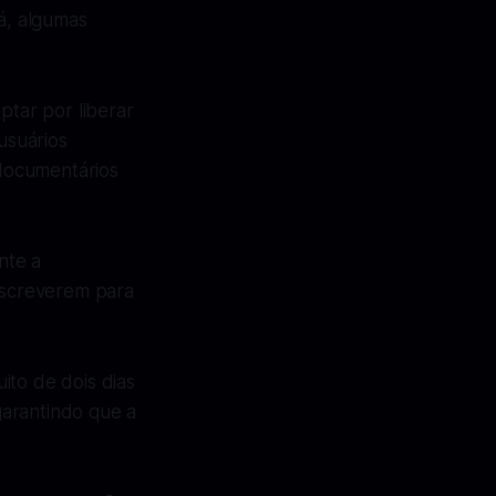
á, algumas
ptar por liberar
usuários
documentários
nte a
inscreverem para
ito de dois dias
arantindo que a