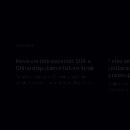
LEIA MAIS
Nova corrida espacial: EUA e
Falso an
China disputam o futuro lunar
rouba s
preocup
Estados Unidos e China intensificam
disputa espacial com testes, foguetes e
Golpe usa 
planos lunares — quem está na frente
Android pa
Por Mateus Barreto
12 fev 2026
rumo à Lua antes de 2030? A corrida
dados pess
Por Mateus 
espacial voltou a ganhar destaque
se proteger. Um novo golpe envo
global com Estados Unidos e China
aplicativos
disputando protagonismo na exploração
está cham
lunar, em um cenário que une avanços
especialis
tecnológicos, testes de
vez de pro