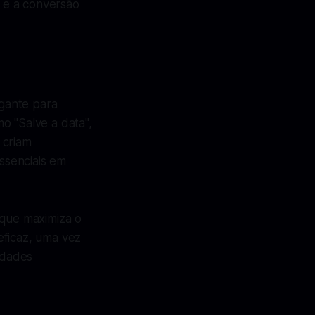
 e a conversão
igante para
o "Salve a data",
 criam
ssenciais em
 que maximiza o
eficaz, uma vez
idades