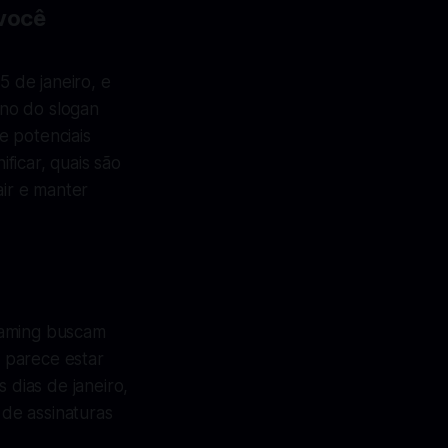
 você
 de janeiro, e
rno do slogan
e potenciais
ficar, quais são
air e manter
eaming buscam
 parece estar
dias de janeiro,
de assinaturas