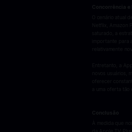
Concorrência e
O cenário atual d
Netflix, Amazon 
saturado, a estr
importante para a
relativamente no
Entretanto, a Ap
novos usuários, m
oferecer constan
a uma oferta tão d
Conclusão
À medida que nos
da Apple TV Plus 