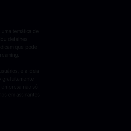
e uma temática de
lou detalhes
indicam que pode
reaming.
uários, e a ideia
o gratuitamente
a empresa não só
ios em assinantes