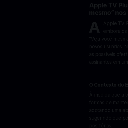
Apple TV Plu
mesmo” nos d
A
Apple TV P
embora os 
"Veja você mesmo
novos usuários. N
as possíveis ofer
assinantes em um
O Contexto do 
À medida que a t
formas de manter
adotando uma abo
sugerindo que po
pós-férias.