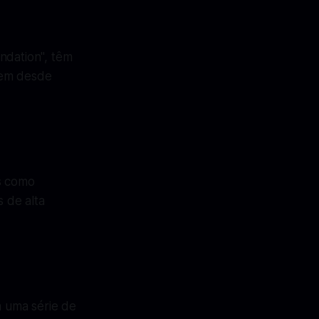
ndation", têm
cem desde
os como
 de alta
 uma série de