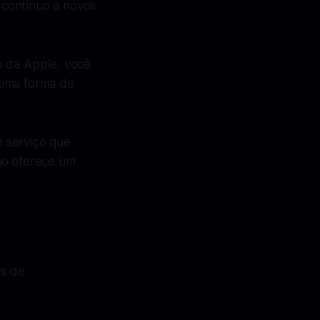
 contínuo a novos
o da Apple, você
tima forma de
m serviço que
ão oferece um
os de