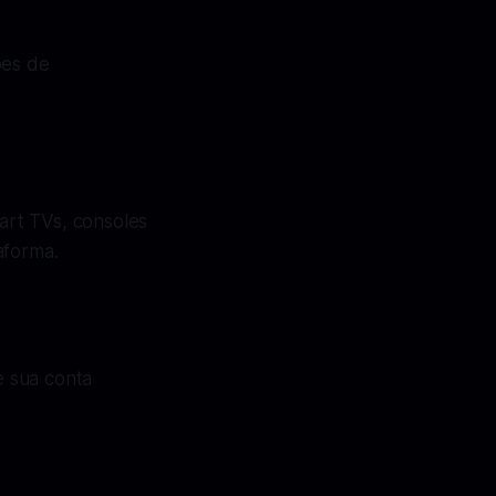
ões de
mart TVs, consoles
aforma.
e sua conta