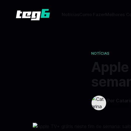
Notícias
Como Fazer
Melhores C
NOTÍCIAS
Apple 
seman
Por Catar
02 jan 2025