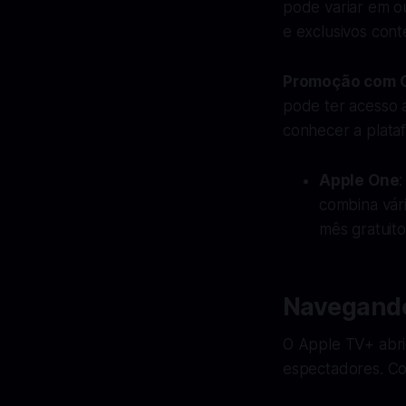
pode variar em o
e exclusivos con
Promoção com C
pode ter acesso 
conhecer a plata
Apple One
combina vár
mês gratuito
Navegando
O Apple TV+ abri
espectadores. Con