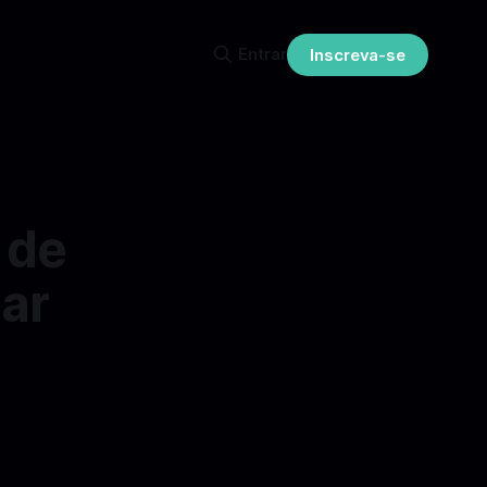
Entrar
Inscreva-se
 de
ar