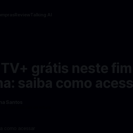
ompras
Review
Talking AI
TV+ grátis neste fim
a: saiba como acess
ina Santos
—
3 min read min de leitura