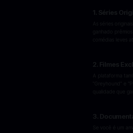
1. Séries Orig
As séries origina
ganhado prêmios 
comédias leves at
2. Filmes Exc
A plataforma tam
"Greyhound" e "P
qualidade que gar
3. Documentá
Se você é um ama