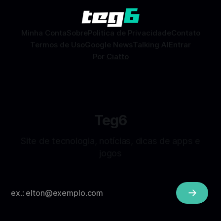
combinações e, com sorte, marcar encontros reais — tudo
sem
Minha Conta
Sobre
Politica de Privacidade
Contato
Termos de Uso
Google News
Talking AI
Entrar
Por
Ciatto
Teg6
Site de tecnologia, notícias, dicas de apps e
jogos