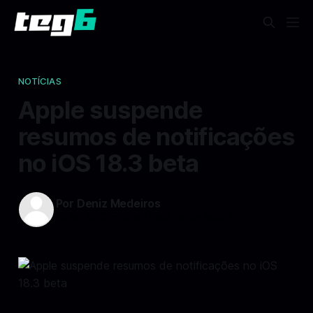
NOTÍCIAS
Apple suspende
resumos de notificações
no iOS 18.3 beta
Por Deniz Medeiros
16 jan 2025
—
3 min read min de leitura