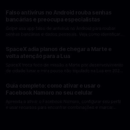
rumo à Lua antes de 2030? A corrida espacial voltou a
Por Mateus Barreto
12 fev 2026
ganhar destaque global com Estados Unidos e China
Falso antivírus no Android rouba senhas
disputando protagonismo na exploração lunar, em um
bancárias e preocupa especialistas
cenário que une avanços tecnológicos, testes de
Golpe usa app falso de antivírus no Android para roubar
senhas bancárias e dados pessoais. Veja como identificar e
se proteger. Um novo golpe envolvendo aplicativos falsos
Por Mateus Barreto
11 fev 2026
de antivírus no Android está chamando atenção de
SpaceX adia planos de chegar a Marte e
especialistas em cibersegurança. Em vez de proteger o
volta atenção para a Lua
celular, o app fraudulento atua como um
SpaceX troca foco de missão a Marte por desenvolvimento
de cidade lunar e mira pouso não tripulado na Lua em 2027,
diz Elon Musk. A SpaceX, a empresa aeroespacial fundada
Por Mateus Barreto
11 fev 2026
por Elon Musk, anunciou uma mudança significativa na sua
Guia completo: como ativar e usar o
estratégia de exploração espacial: os planos para uma
Facebook Namoro no seu celular
missão humana ou
Aprenda a ativar o Facebook Namoro, configurar seu perfil
e usar recursos para encontrar combinações e marcar
encontros reais no app. O Facebook Namoro (Facebook
Por Mateus Barreto
09 fev 2026
Dating) é uma ferramenta gratuita dentro do app do
Facebook que permite conhecer pessoas novas, fazer