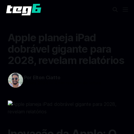
Apple planeja iPad
dobrável gigante para
2028, revelam relatórios
Por Elton Ciatto
15 dez 2024
—
4 min read min de leitura
Inovação da Apple: O