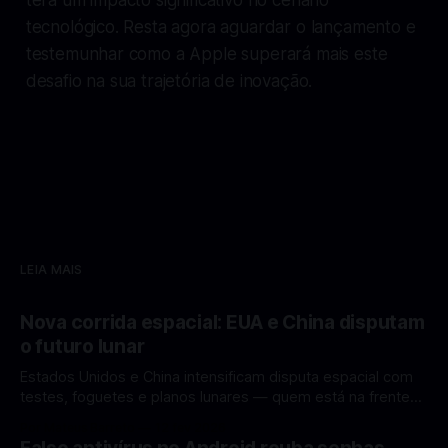
tecnológico. Resta agora aguardar o lançamento e
testemunhar como a Apple superará mais este
desafio na sua trajetória de inovação.
LEIA MAIS
Nova corrida espacial: EUA e China disputam
o futuro lunar
Estados Unidos e China intensificam disputa espacial com
testes, foguetes e planos lunares — quem está na frente
rumo à Lua antes de 2030? A corrida espacial voltou a
Por Mateus Barreto
12 fev 2026
ganhar destaque global com Estados Unidos e China