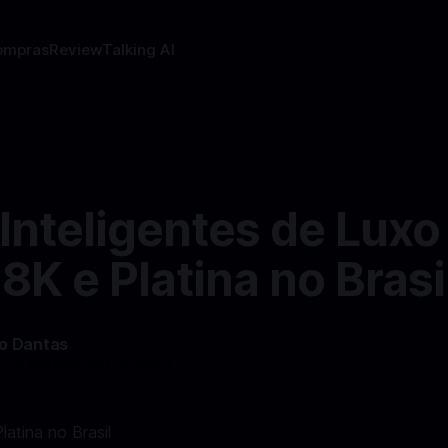
ompras
Review
Talking AI
Inteligentes de Lux
8K e Platina no Brasi
do Dantas
—
3 min read min de leitura