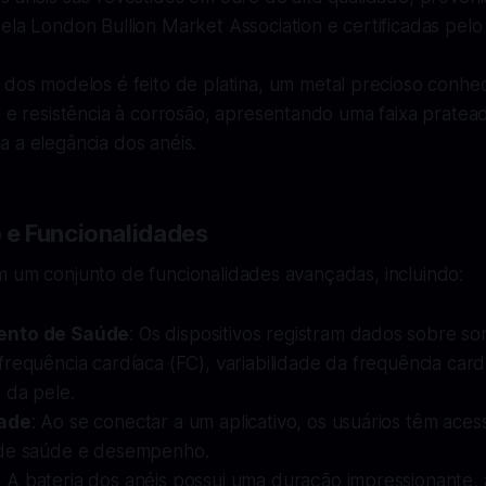
la London Bullion Market Association e certificadas pelo
 dos modelos é feito de platina, um metal precioso conhe
 e resistência à corrosão, apresentando uma faixa pratea
 a elegância dos anéis.
e Funcionalidades
m um conjunto de funcionalidades avançadas, incluindo:
ento de Saúde
: Os dispositivos registram dados sobre so
requência cardíaca (FC), variabilidade da frequência card
 da pele.
ade
: Ao se conectar a um aplicativo, os usuários têm acess
 de saúde e desempenho.
: A bateria dos anéis possui uma duração impressionante,