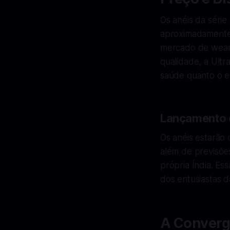
Os anéis da série
aproximadamente
mercado de weara
qualidade, a Ult
saúde quanto o es
Lançamento e
Os anéis estarão 
além de previsõe
própria Índia. Ess
dos entusiastas da
A Convergê