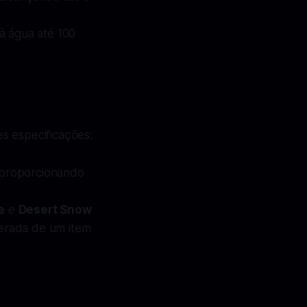
 à água até 100
s especificações:
 proporcionando
e
e
Desert Snow
erada de um item