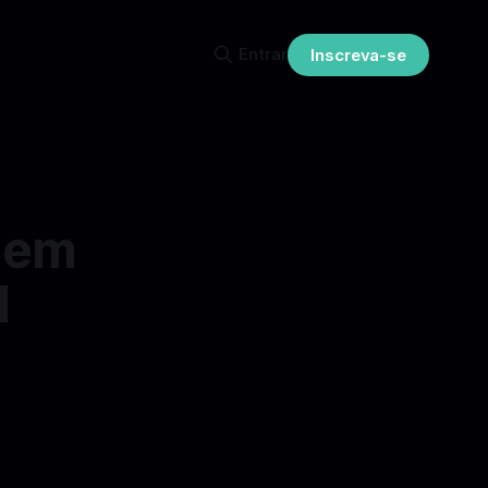
Entrar
Inscreva-se
o em
l