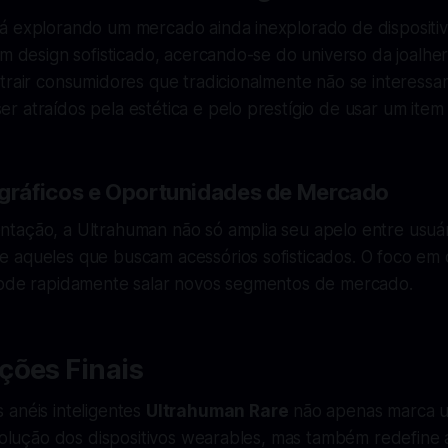
á explorando um mercado ainda inexplorado de disposit
om design sofisticado, acercando-se do universo da joalher
atrair consumidores que tradicionalmente não se interess
 atraídos pela estética e pelo prestígio de usar um item 
ráficos e Oportunidades de Mercado
tação, a Ultrahuman não só amplia seu apelo entre usuár
 aqueles que buscam acessórios sofisticados. O foco em
pode rapidamente salar novos segmentos de mercado.
ções Finais
 anéis inteligentes
Ultrahuman Rare
não apenas marca 
evolução dos dispositivos wearables, mas também redefine 