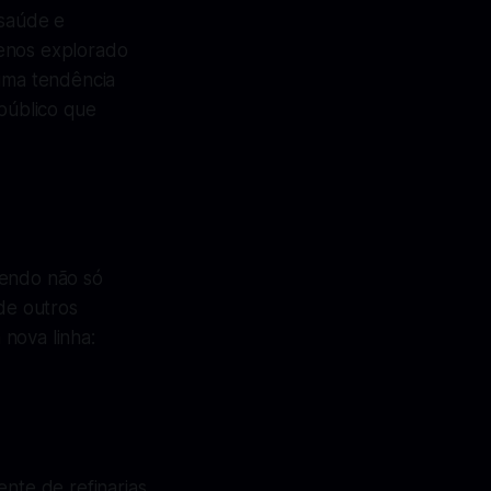
saúde e
menos explorado
 uma tendência
 público que
cendo não só
de outros
nova linha:
ente de refinarias