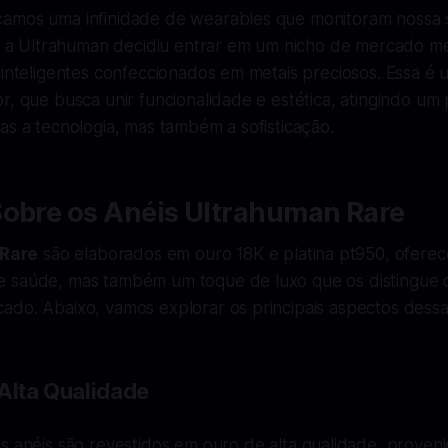
amos uma infinidade de wearables que monitoram nossa 
as, a Ultrahuman decidiu entrar em um nicho de mercado 
 inteligentes confeccionados em metais preciosos. Essa é
r, que busca unir funcionalidade e estética, atingindo um
as a tecnologia, mas também a sofisticação.
Sobre os Anéis Ultrahuman Rare
Rare
são elaborados em ouro 18K e platina pt950, ofere
 saúde, mas também um toque de luxo que os distingue 
do. Abaixo, vamos explorar os principais aspectos dessa 
 Alta Qualidade
Os anéis são revestidos em ouro de alta qualidade, proveni