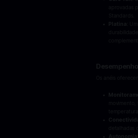
aprovadas pe
Standards.
Platina
: Um
durabilidade
complementa
Desempenho 
Os anéis oferece
Monitoram
movimento, f
temperatura
Conectivid
detalhadas
Autonomia