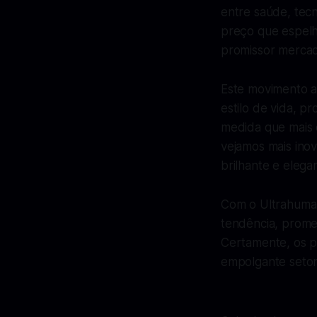
entre saúde, tec
preço que espelh
promissor mercad
Este movimento a
estilo de vida, 
medida que mais 
vejamos mais ino
brilhante e elega
Com o Ultrahuman
tendência, prome
Certamente, os p
empolgante setor