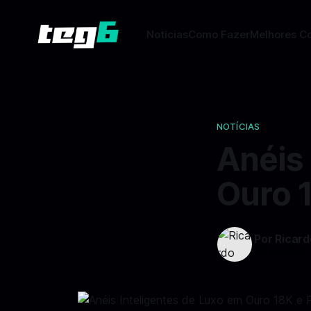
Notícias
Como Fazer
Melhores C
NOTÍCIAS
Anéis 
Ouro 1
Por Ricar
08 jan 2025