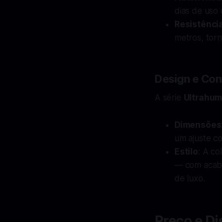
dias de uso 
Resistênci
metros, tor
Design e Con
A série
Ultrahum
Dimensões
um ajuste co
Estilo
: A c
— com acaba
de luxo.
Preço e Di