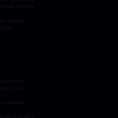
 Bureau of Indian
cido por sua
da que
no, estresse,
íaca (VFC) e
o a análises
 alcançando até 6