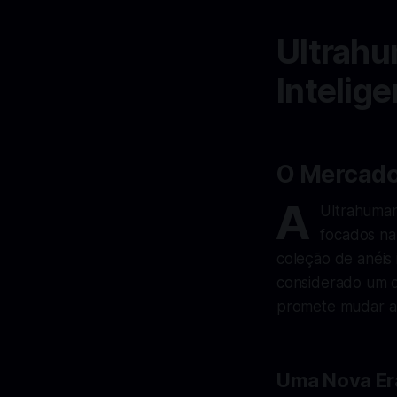
Ultrahu
Intelig
O Mercado
A
Ultrahuman
focados na
coleção de anéis i
considerado um do
promete mudar a 
Uma Nova Era