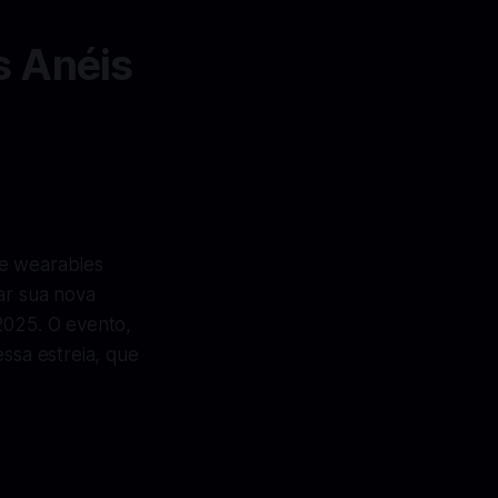
s Anéis
5
e wearables
ar sua nova
2025. O evento,
ssa estreia, que