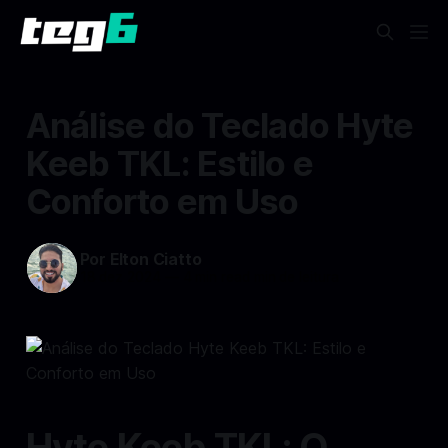
Análise do Teclado Hyte
Keeb TKL: Estilo e
Conforto em Uso
Por Elton Ciatto
18 dez 2024
—
4 min read min de leitura
Hyte Keeb TKL: O