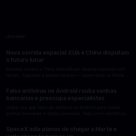
LEIA MAIS
Nova corrida espacial: EUA e China disputam
o futuro lunar
Estados Unidos e China intensificam disputa espacial com
testes, foguetes e planos lunares — quem está na frente
rumo à Lua antes de 2030? A corrida espacial voltou a
Por Mateus Barreto
12 fev 2026
ganhar destaque global com Estados Unidos e China
Falso antivírus no Android rouba senhas
disputando protagonismo na exploração lunar, em um
bancárias e preocupa especialistas
cenário que une avanços tecnológicos, testes de
Golpe usa app falso de antivírus no Android para roubar
senhas bancárias e dados pessoais. Veja como identificar e
se proteger. Um novo golpe envolvendo aplicativos falsos
Por Mateus Barreto
11 fev 2026
de antivírus no Android está chamando atenção de
SpaceX adia planos de chegar a Marte e
especialistas em cibersegurança. Em vez de proteger o