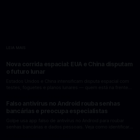
LEIA MAIS
Nova corrida espacial: EUA e China disputam
o futuro lunar
Estados Unidos e China intensificam disputa espacial com
testes, foguetes e planos lunares — quem está na frente
rumo à Lua antes de 2030? A corrida espacial voltou a
Por Mateus Barreto
12 fev 2026
ganhar destaque global com Estados Unidos e China
Falso antivírus no Android rouba senhas
disputando protagonismo na exploração lunar, em um
bancárias e preocupa especialistas
cenário que une avanços tecnológicos, testes de
Golpe usa app falso de antivírus no Android para roubar
senhas bancárias e dados pessoais. Veja como identificar e
se proteger. Um novo golpe envolvendo aplicativos falsos
Por Mateus Barreto
11 fev 2026
de antivírus no Android está chamando atenção de