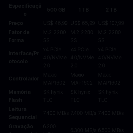
Especificaçã
500 GB
1 TB
2 TB
o
Preço
US$ 46,99
US$ 65,99
US$ 107,99
Fator de
M.2 2280
M.2 2280
M.2 2280
Forma
SS
SS
SS
x4 PCIe
x4 PCIe
x4 PCIe
Interface/Pr
4.0/NVMe
4.0/NVMe
4.0/NVMe
otocolo
2.0
2.0
2.0
Maxio
Maxio
Maxio
Controlador
MAP1602
MAP1602
MAP1602
Memória
SK hynix
SK hynix
SK hynix
Flash
TLC
TLC
TLC
Leitura
7.400 MB/s
7.400 MB/s
7.400 MB/s
Sequencial
Gravação
6.200
6.300 MB/s
6.500 MB/s