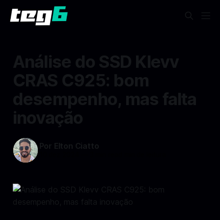
Análise do SSD Klevv
CRAS C925: bom
desempenho, mas falta
inovação
Por Elton Ciatto
10 dez 2024
—
3 min read min de leitura