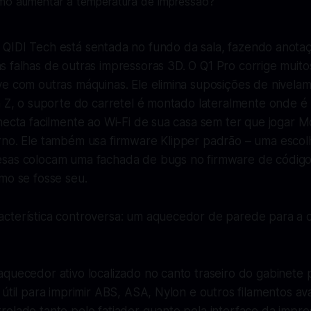
 QIDI Tech está sentada no fundo da sala, fazendo anot
as falhas de outras impressoras 3D. O Q1 Pro corrige mui
ve com outras máquinas. Ele elimina suposições de nivela
a Z, o suporte do carretel é montado lateralmente onde é
necta facilmente ao Wi-Fi de sua casa sem ter que jogar 
rno. Ele também usa firmware Klipper padrão – uma escolh
sas colocam uma fachada de bugs no firmware de código
mo se fosse seu.
cterística controversa: um aquecedor de parede para a 
quecedor ativo localizado no canto traseiro do gabinete 
 útil para imprimir ABS, ASA, Nylon e outros filamentos a