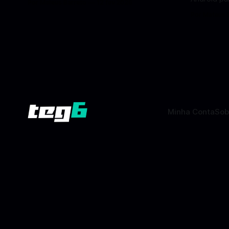
Por Mateus Barreto
12 fev 2026
rumo à Lua antes de 2030? A corrida
dados pess
Por Mateus 
espacial voltou a ganhar destaque
se proteger. Um novo golpe envo
global com Estados Unidos e China
aplicativos
disputando protagonismo na exploração
está cham
lunar, em um cenário que une avanços
especialis
tecnológicos, testes de
vez de pro
fraudulent
Minha Conta
Sob