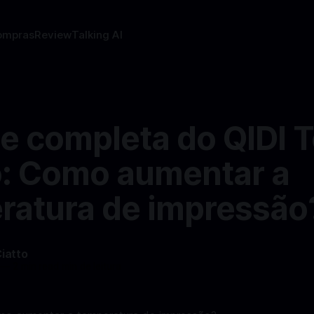
ompras
Review
Talking AI
se completa do QIDI 
o: Como aumentar a
ratura de impressão
Ciatto
—
2 min read min de leitura