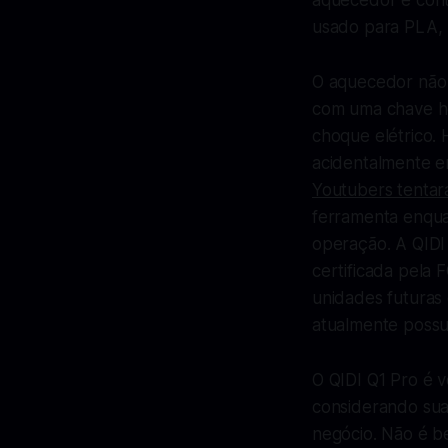
aquecedor é contr
usado para PLA, 
O aquecedor não 
com uma chave he
choque elétrico.
acidentalmente e
Youtubers tenta
ferramenta enquan
operação. A QIDI
certificada pela
unidades futuras 
atualmente possu
O QIDI Q1 Pro é 
considerando su
negócio. Não é 