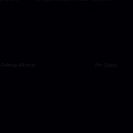
Lua em
para encontrar combinações e marcar
6
Por Mateus Barreto
09 fev 2026
encontros reais no app. O Facebook
a por Elon
Namoro (Facebook Dating) é uma
ferramenta gratuita dentro do app do
 de
Facebook que permite conhecer
os para uma
pessoas novas, fazer combinações e,
com sorte, marcar encontros reais —
tudo sem
s
Talking AI
Entrar
Por
Ciatto