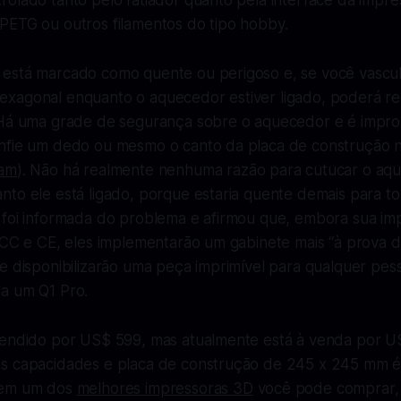
olado tanto pelo fatiador quanto pela interface da impre
PETG ou outros filamentos do tipo hobby.
está marcado como quente ou perigoso e, se você vasculh
xagonal enquanto o aquecedor estiver ligado, poderá r
 Há uma grade de segurança sobre o aquecedor e é impro
nfie um dedo ou mesmo o canto da placa de construção n
ram
). Não há realmente nenhuma razão para cutucar o a
to ele está ligado, porque estaria quente demais para to
 foi informada do problema e afirmou que, embora sua imp
 FCC e CE, eles implementarão um gabinete mais “à prova 
e disponibilizarão uma peça imprimível para qualquer pes
a um Q1 Pro.
vendido por US$ 599, mas atualmente está à venda por U
as capacidades e placa de construção de 245 x 245 mm 
bem um dos
melhores impressoras 3D
você pode comprar, 