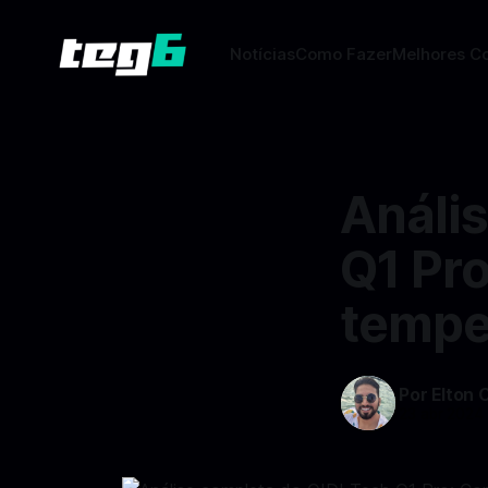
Notícias
Como Fazer
Melhores C
Análi
Q1 Pr
tempe
Por Elton 
23 abr 2024