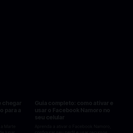
e chegar
Guia completo: como ativar e
o para a
usar o Facebook Namoro no
seu celular
 a Marte
Aprenda a ativar o Facebook Namoro,
e lunar e
configurar seu perfil e usar recursos