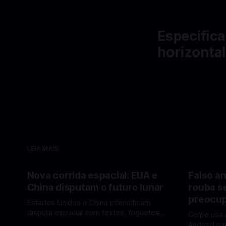
Especifica
horizonta
LEIA MAIS
Nova corrida espacial: EUA e
Falso an
China disputam o futuro lunar
rouba s
preocup
Estados Unidos e China intensificam
disputa espacial com testes, foguetes e
Golpe usa 
planos lunares — quem está na frente
Android pa