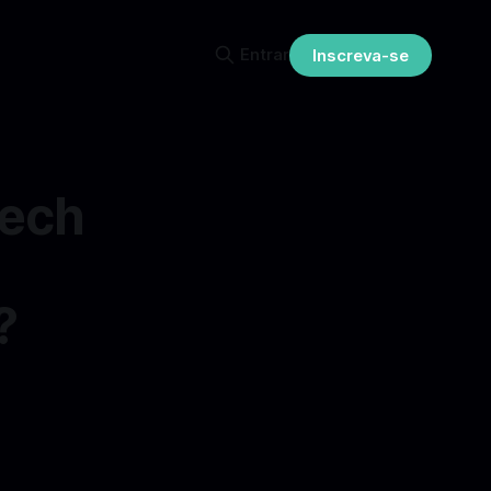
Entrar
Inscreva-se
Tech
?