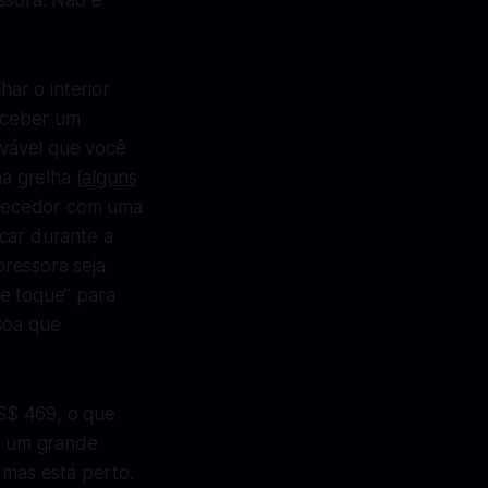
ssora. Não é
ar o interior
eceber um
vável que você
a grelha (
alguns
quecedor com uma
car durante a
ressora seja
de toque” para
soa que
S$ 469, o que
é um grande
mas está perto.