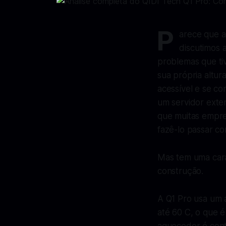
P
arece que a
discutimos 
problemas que ti
sua própria altur
acessível e se co
um servidor exte
que muitas empre
fazê-lo passar co
Mas tem uma cara
construção.
A Q1 Pro usa um a
até 60 C, o que é