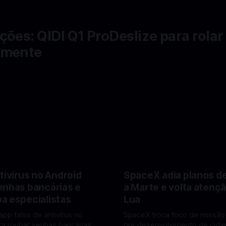
ções: QIDI Q1 ProDeslize para rolar
lmente
tivírus no Android
SpaceX adia planos d
enhas bancárias e
a Marte e volta atençã
a especialistas
Lua
app falso de antivírus no
SpaceX troca foco de missão
ra roubar senhas bancárias e
por desenvolvimento de cidad