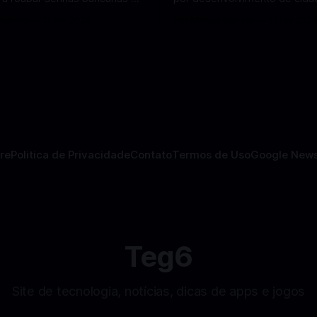
oais. Veja como identificar e
mira pouso não tripulado na 
Barreto
11 fev 2026
Por Mateus Barreto
11 fev 202
lvendo
2027, diz Elon Musk. A SpaceX, a
 falsos de antivírus no Android
empresa aeroespacial fundad
ando atenção de
Musk, anunciou uma mudança
tas em cibersegurança. Em
significativa na sua estratégia
teger o celular, o app
exploração espacial: os plan
o atua como um
missão humana ou
re
Politica de Privacidade
Contato
Termos de Uso
Google New
Teg6
Site de tecnologia, notícias, dicas de apps e jogos