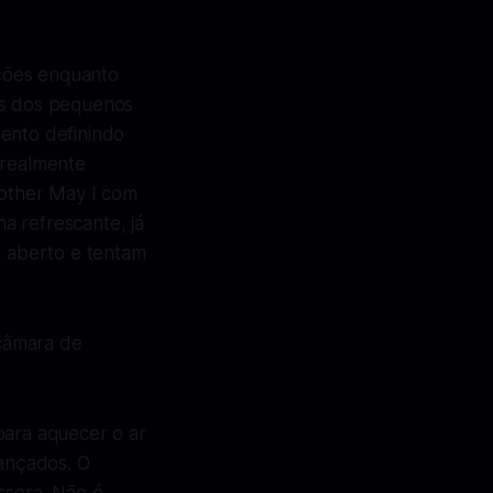
ações enquanto
tos dos pequenos
mento definindo
 realmente
Mother May I com
a refrescante, já
 aberto e tentam
câmara de
para aquecer o ar
vançados. O