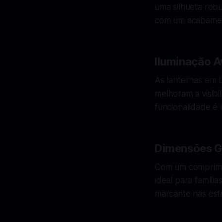
uma silhueta robu
com um acabament
Iluminação 
As lanternas em 
melhoram a visib
funcionalidade é 
Dimensões G
Com um comprimen
ideal para famíl
marcante nas est