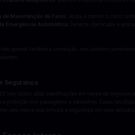
e Cruzeiro Adaptativo:
Mantém a distância correta em re
a de Manutenção de Faixa:
Ajuda a manter o carro centr
e Emergência Automática:
Detecta obstáculos e aplica
s não apenas facilitam a condução, mas também aumentam
upantes.
de Segurança
25 tem obtido altas classificações em testes de seguranç
a proteção dos passageiros e pedestres. Esses resultad
omo uma marca que prioriza a segurança em seus veículos