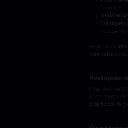
Controle d
à frente.
Assistênci
Frenagem d
necessário.
Essas tecnologia
para todos os oc
Avaliações 
O Kia Sorento 20
compromisso com 
posição da Kia c