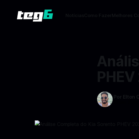
Notícias
Como Fazer
Melhores C
Análi
PHEV 
Por Elton 
11 dez 2024