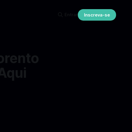
Entrar
Inscreva-se
orento
Aqui