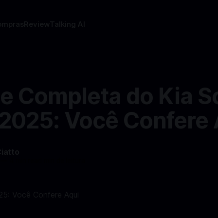
ompras
Review
Talking AI
se Completa do Kia S
2025: Você Confere 
Ciatto
—
4 min read min de leitura