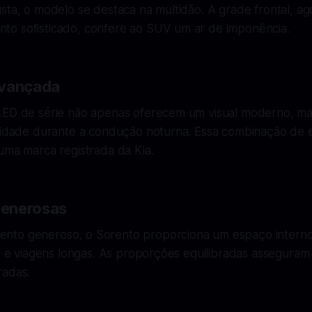
sta, o modelo se destaca na multidão. A grade frontal, ag
o sofisticado, confere ao SUV um ar de imponência.
Avançada
LED de série não apenas oferecem um visual moderno, 
ilidade durante a condução noturna. Essa combinação de e
uma marca registrada da Kia.
enerosas
to generoso, o Sorento proporciona um espaço interno 
ias e viagens longas. As proporções equilibradas assegur
radas.