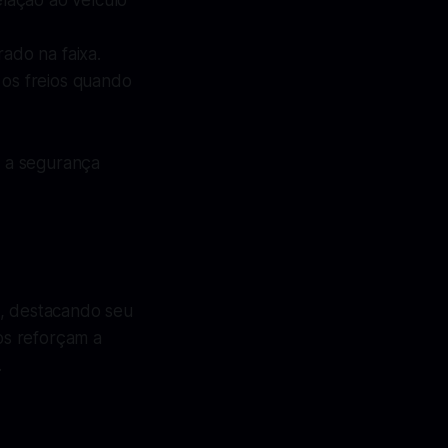
lação ao veículo
ado na faixa.
 os freios quando
 a segurança
a, destacando seu
os reforçam a
.