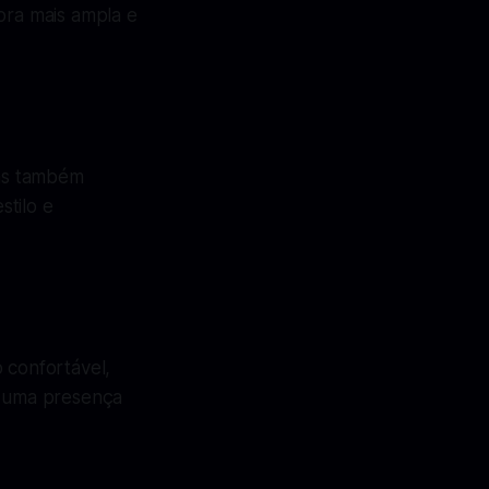
ora mais ampla e
mas também
stilo e
confortável,
am uma presença