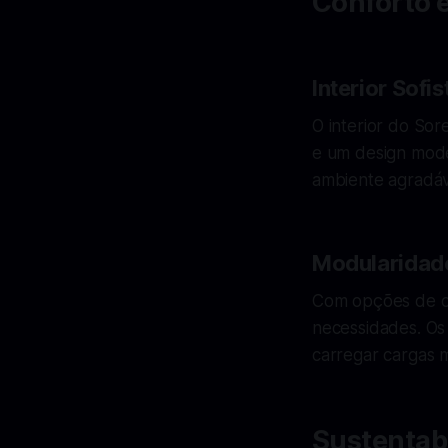
Conforto 
Interior Sofi
O interior do So
e um design mode
ambiente agradáv
Modularidad
Com opções de co
necessidades. Os 
carregar cargas m
Sustentab