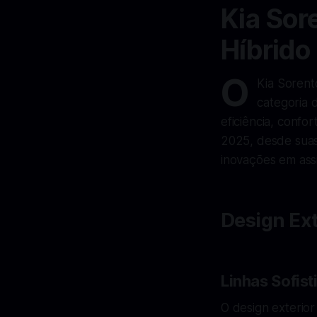
Kia Sor
Híbrido
O
Kia Sorent
categoria 
eficiência, confo
2025, desde suas
inovações em assi
Design Ext
Linhas Sofis
O design exterio