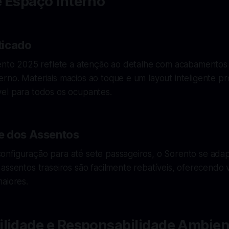
e Espaço Interno
sticado
rento 2025 reflete a atenção ao detalhe com acabamentos 
rno. Materiais macios ao toque e um layout inteligente 
el para todos os ocupantes.
e dos Assentos
nfiguração para até sete passageiros, o Sorento se adap
assentos traseiros são facilmente rebatíveis, oferecendo 
aiores.
ilidade e Responsabilidade Ambien