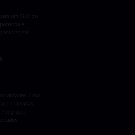
s para um SUV do
potência e
 para viagens.
o
cionalidades. Uma
ica e chamadas.
 integração
ectados.