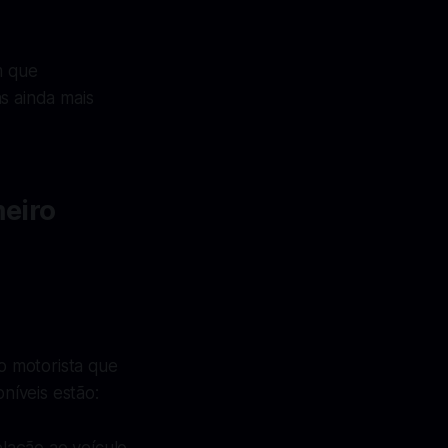
m que
s ainda mais
meiro
o motorista que
níveis estão: