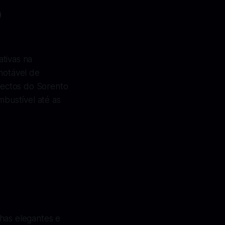
o
tivas na
notável de
spectos do Sorento
bustível até as
nhas elegantes e