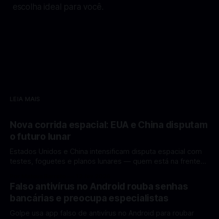
escolha ideal para você.
LEIA MAIS
Nova corrida espacial: EUA e China disputam
o futuro lunar
Estados Unidos e China intensificam disputa espacial com
testes, foguetes e planos lunares — quem está na frente
rumo à Lua antes de 2030? A corrida espacial voltou a
Por Mateus Barreto
12 fev 2026
ganhar destaque global com Estados Unidos e China
Falso antivírus no Android rouba senhas
disputando protagonismo na exploração lunar, em um
bancárias e preocupa especialistas
cenário que une avanços tecnológicos, testes de
Golpe usa app falso de antivírus no Android para roubar