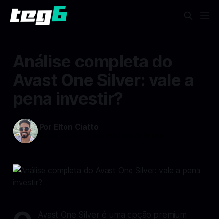
Análise completa do
Avast One Silver: vale a
pena investir?
Por Elton Ciatto
23 abr 2024
—
2 min read min de leitura
Avast One Silver é uma opção premium