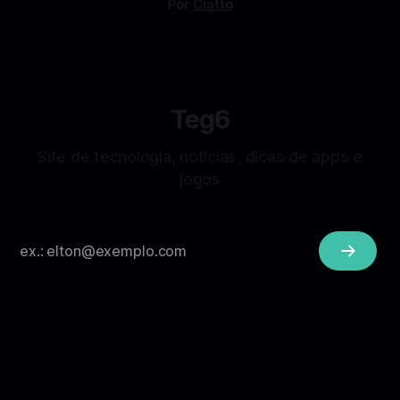
Por
Ciatto
Teg6
Site de tecnologia, notícias, dicas de apps e
jogos