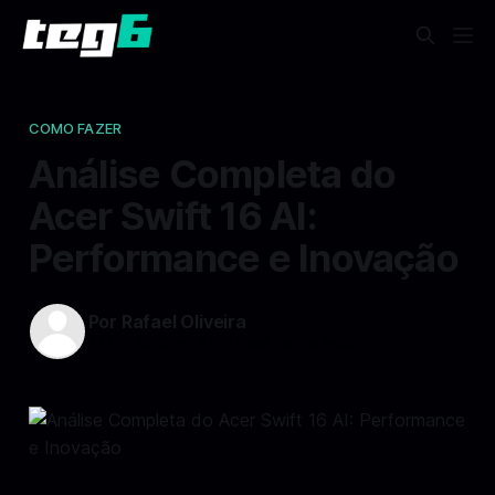
COMO FAZER
Análise Completa do
Acer Swift 16 AI:
Performance e Inovação
Por Rafael Oliveira
11 fev 2025
—
4 min read min de leitura