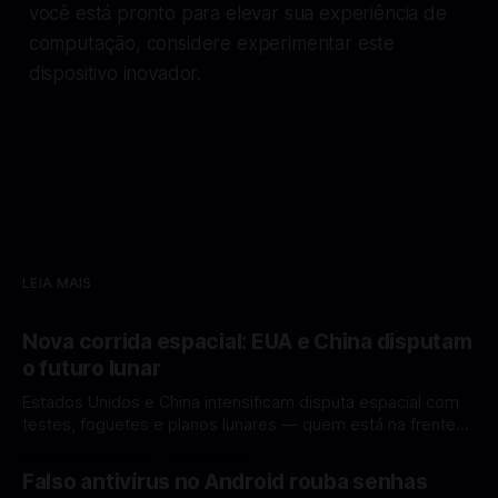
você está pronto para elevar sua experiência de
computação, considere experimentar este
dispositivo inovador.
LEIA MAIS
Nova corrida espacial: EUA e China disputam
o futuro lunar
Estados Unidos e China intensificam disputa espacial com
testes, foguetes e planos lunares — quem está na frente
rumo à Lua antes de 2030? A corrida espacial voltou a
Por Mateus Barreto
12 fev 2026
ganhar destaque global com Estados Unidos e China
Falso antivírus no Android rouba senhas
disputando protagonismo na exploração lunar, em um