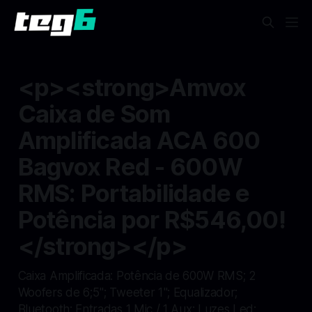
<p><strong>Amvox
Caixa de Som
Amplificada ACA 600
Bagvox Red - 600W
RMS: Portabilidade e
Potência por R$546,00!
</strong></p>
Caixa Amplificada: Potência de 600W RMS; 2
Woofers de 6;5"; Tweeter 1"; Equalizador;
Bluetooth; Entradas 1 Mic / 1 Aux; Luzes Led;