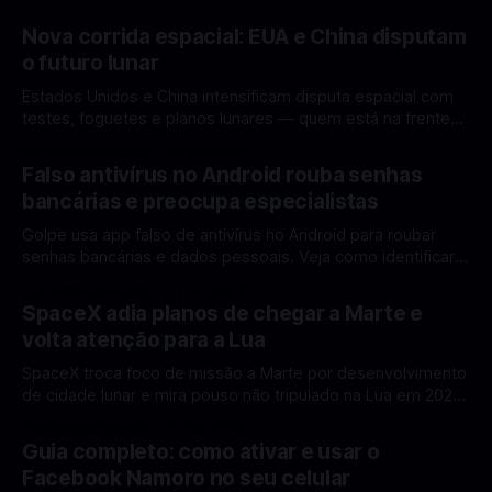
Nova corrida espacial: EUA e China disputam
o futuro lunar
Estados Unidos e China intensificam disputa espacial com
testes, foguetes e planos lunares — quem está na frente
rumo à Lua antes de 2030? A corrida espacial voltou a
Por Mateus Barreto
12 fev 2026
ganhar destaque global com Estados Unidos e China
Falso antivírus no Android rouba senhas
disputando protagonismo na exploração lunar, em um
bancárias e preocupa especialistas
cenário que une avanços tecnológicos, testes de
Golpe usa app falso de antivírus no Android para roubar
senhas bancárias e dados pessoais. Veja como identificar e
se proteger. Um novo golpe envolvendo aplicativos falsos
Por Mateus Barreto
11 fev 2026
de antivírus no Android está chamando atenção de
SpaceX adia planos de chegar a Marte e
especialistas em cibersegurança. Em vez de proteger o
volta atenção para a Lua
celular, o app fraudulento atua como um
SpaceX troca foco de missão a Marte por desenvolvimento
de cidade lunar e mira pouso não tripulado na Lua em 2027,
diz Elon Musk. A SpaceX, a empresa aeroespacial fundada
Por Mateus Barreto
11 fev 2026
por Elon Musk, anunciou uma mudança significativa na sua
Guia completo: como ativar e usar o
estratégia de exploração espacial: os planos para uma
Facebook Namoro no seu celular
missão humana ou