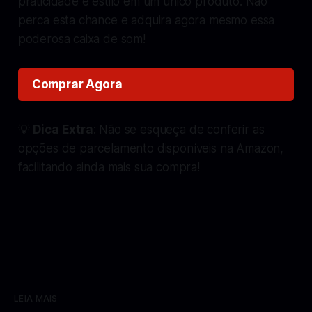
praticidade e estilo em um único produto. Não
perca esta chance e adquira agora mesmo essa
poderosa caixa de som!
Comprar Agora
💡
Dica Extra
: Não se esqueça de conferir as
opções de parcelamento disponíveis na Amazon,
facilitando ainda mais sua compra!
LEIA MAIS