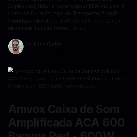
Display Led; Bateria Recarregável 1800 mA com 4
Horas de Duração; Alça de Transporte; Função
Prioridade Microfone; TWS Conecta apenas com
ela mesma; Função Power Bank ;
Por Elton Ciatto
07 out 2024
—
2 min read min de leitura
Amvox Caixa de Som
Amplificada ACA 600
Bagvox Red - 600W