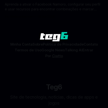
Aprenda a ativar o Facebook Namoro, configurar seu perfil
e usar recursos para encontrar combinações e marcar
encontros reais no app. O Facebook Namoro (Facebook
Por Mateus Barreto
09 fev 2026
Dating) é uma ferramenta gratuita dentro do app do
Facebook que permite conhecer pessoas novas, fazer
combinações e, com sorte, marcar encontros reais — tudo
sem
Minha Conta
Sobre
Politica de Privacidade
Contato
Termos de Uso
Google News
Talking AI
Entrar
Por
Ciatto
Teg6
Site de tecnologia, notícias, dicas de apps e
jogos