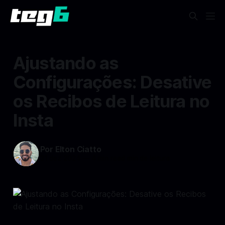
Ajustando as
Configurações: Desative
os Recibos de Leitura no
Insta
Por Elton Ciatto
31 dez 2024
—
4 min read min de leitura