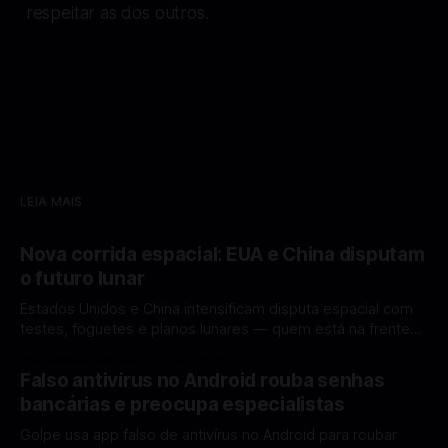
respeitar as dos outros.
LEIA MAIS
Nova corrida espacial: EUA e China disputam
o futuro lunar
Estados Unidos e China intensificam disputa espacial com
testes, foguetes e planos lunares — quem está na frente
rumo à Lua antes de 2030? A corrida espacial voltou a
Por Mateus Barreto
12 fev 2026
ganhar destaque global com Estados Unidos e China
Falso antivírus no Android rouba senhas
disputando protagonismo na exploração lunar, em um
bancárias e preocupa especialistas
cenário que une avanços tecnológicos, testes de
Golpe usa app falso de antivírus no Android para roubar