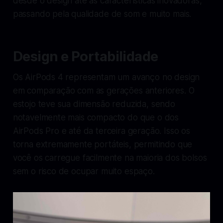
desde o design até as características inovadoras,
passando pela qualidade de som e muito mais.
Design e Portabilidade
Os AirPods 4 representam um avanço no design
em comparação com as gerações anteriores. O
estojo teve sua dimensão reduzida, sendo
notavelmente mais compacto do que o dos
AirPods Pro e até da terceira geração. Isso os
torna extremamente portáteis, permitindo que
você os carregue facilmente na maioria dos bolsos
sem o risco de ocupar muito espaço.