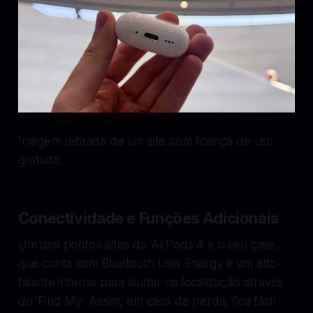
Imagem retirada de um site com licença de uso
gratuito.
Conectividade e Funções Adicionais
Um dos pontos altos do AirPods 4 é o seu case,
que conta com Bluetooth Low Energy e um alto-
falante interno para ajudar na localização através
do 'Find My'. Assim, em caso de perda, fica fácil