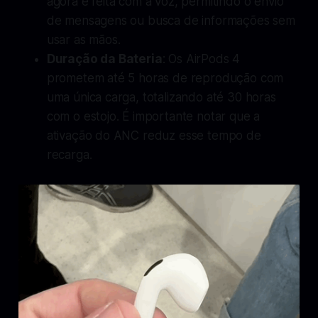
agora é feita com a voz, permitindo o envio
de mensagens ou busca de informações sem
usar as mãos.
Duração da Bateria
: Os AirPods 4
prometem até 5 horas de reprodução com
uma única carga, totalizando até 30 horas
com o estojo. É importante notar que a
ativação do ANC reduz esse tempo de
recarga.