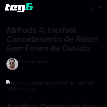
AirPods 4: Incrível
Cancelamento de Ruído
Sem Fones de Ouvido
Por Elton Ciatto
10 set 2024
—
4 min read min de leitura
Análise Completa dos