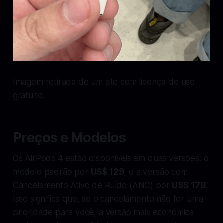
Imagem retirada de um site com licença de uso
gratuito.
Preços e Modelos
Os AirPods 4 estão disponíveis em duas versões: o
modelo padrão por
US$ 129
, e a versão com
Cancelamento Ativo de Ruído (ANC) por
US$ 179
.
Isso significa que, se o cancelamento não for uma
prioridade para você, a versão mais econômica