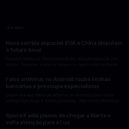
LEIA MAIS
Nova corrida espacial: EUA e China disputam
o futuro lunar
Estados Unidos e China intensificam disputa espacial com
testes, foguetes e planos lunares — quem está na frente
rumo à Lua antes de 2030? A corrida espacial voltou a
Por Mateus Barreto
12 fev 2026
ganhar destaque global com Estados Unidos e China
Falso antivírus no Android rouba senhas
disputando protagonismo na exploração lunar, em um
bancárias e preocupa especialistas
cenário que une avanços tecnológicos, testes de
Golpe usa app falso de antivírus no Android para roubar
senhas bancárias e dados pessoais. Veja como identificar e
se proteger. Um novo golpe envolvendo aplicativos falsos
Por Mateus Barreto
11 fev 2026
de antivírus no Android está chamando atenção de
SpaceX adia planos de chegar a Marte e
especialistas em cibersegurança. Em vez de proteger o
volta atenção para a Lua
celular, o app fraudulento atua como um