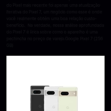
do Pixel mais recente foi apenas uma atualização
iterativa do Pixel 7, um negócio como esse é onde
você realmente obtém uma boa relação custo-
benefício. Na verdade, nossa análise aprofundada
do Pixel 7 é lírica sobre como o aparelho é uma
pechincha no preço de varejo.Google Pixel 7 (256
GB)