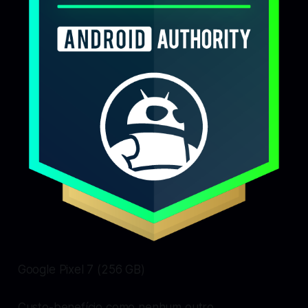
Google Pixel 7 (256 GB)
Custo-benefício como nenhum outro