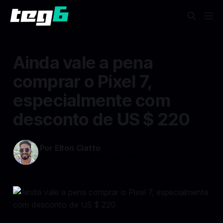
Ainda vale a pena
comprar o Pixel 7,
especialmente com
desconto de US $ 220
Por Elton Ciatto
26 fev 2024
—
2 min read min de leitura