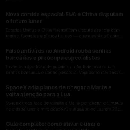
Nova corrida espacial: EUA e China disputam
o futuro lunar
Estados Unidos e China intensificam disputa espacial com
testes, foguetes e planos lunares — quem está na frente
rumo à Lua antes de 2030? A corrida espacial voltou a
Por Mateus Barreto
12 fev 2026
ganhar destaque global com Estados Unidos e China
Falso antivírus no Android rouba senhas
disputando protagonismo na exploração lunar, em um
bancárias e preocupa especialistas
cenário que une avanços tecnológicos, testes de
Golpe usa app falso de antivírus no Android para roubar
senhas bancárias e dados pessoais. Veja como identificar e
se proteger. Um novo golpe envolvendo aplicativos falsos
Por Mateus Barreto
11 fev 2026
de antivírus no Android está chamando atenção de
SpaceX adia planos de chegar a Marte e
especialistas em cibersegurança. Em vez de proteger o
volta atenção para a Lua
celular, o app fraudulento atua como um
SpaceX troca foco de missão a Marte por desenvolvimento
de cidade lunar e mira pouso não tripulado na Lua em 2027,
diz Elon Musk. A SpaceX, a empresa aeroespacial fundada
Por Mateus Barreto
11 fev 2026
por Elon Musk, anunciou uma mudança significativa na sua
Guia completo: como ativar e usar o
estratégia de exploração espacial: os planos para uma