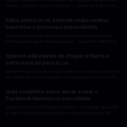
testes, foguetes e planos lunares — quem está na frente
rumo à Lua antes de 2030? A corrida espacial voltou a
Por Mateus Barreto
12 fev 2026
ganhar destaque global com Estados Unidos e China
Falso antivírus no Android rouba senhas
disputando protagonismo na exploração lunar, em um
bancárias e preocupa especialistas
cenário que une avanços tecnológicos, testes de
Golpe usa app falso de antivírus no Android para roubar
senhas bancárias e dados pessoais. Veja como identificar e
se proteger. Um novo golpe envolvendo aplicativos falsos
Por Mateus Barreto
11 fev 2026
de antivírus no Android está chamando atenção de
SpaceX adia planos de chegar a Marte e
especialistas em cibersegurança. Em vez de proteger o
volta atenção para a Lua
celular, o app fraudulento atua como um
SpaceX troca foco de missão a Marte por desenvolvimento
de cidade lunar e mira pouso não tripulado na Lua em 2027,
diz Elon Musk. A SpaceX, a empresa aeroespacial fundada
Por Mateus Barreto
11 fev 2026
por Elon Musk, anunciou uma mudança significativa na sua
Guia completo: como ativar e usar o
estratégia de exploração espacial: os planos para uma
Facebook Namoro no seu celular
missão humana ou
Aprenda a ativar o Facebook Namoro, configurar seu perfil
e usar recursos para encontrar combinações e marcar
encontros reais no app. O Facebook Namoro (Facebook
Por Mateus Barreto
09 fev 2026
Dating) é uma ferramenta gratuita dentro do app do