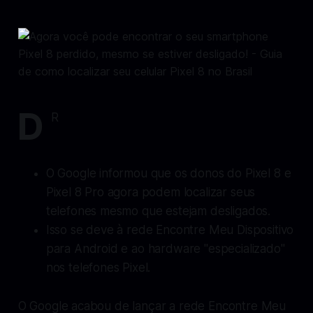
D
R
O Google informou que os donos do Pixel 8 e
Pixel 8 Pro agora podem localizar seus
telefones mesmo que estejam desligados.
Isso se deve à rede Encontre Meu Dispositivo
para Android e ao hardware "especializado"
nos telefones Pixel.
O Google acabou de lançar a rede Encontre Meu