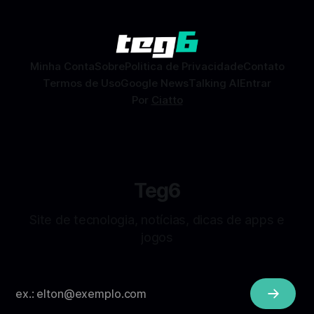
Facebook que permite conhecer pessoas novas, fazer
combinações e, com sorte, marcar encontros reais — tudo
sem
Minha Conta
Sobre
Politica de Privacidade
Contato
Termos de Uso
Google News
Talking AI
Entrar
Por
Ciatto
Teg6
Site de tecnologia, notícias, dicas de apps e
jogos