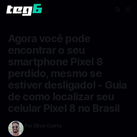
Agora você pode
encontrar o seu
smartphone Pixel 8
perdido, mesmo se
estiver desligado! - Guia
de como localizar seu
celular Pixel 8 no Brasil
Por Elton Ciatto
08 abr 2024
—
1 min read min de leitura