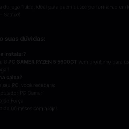
a de jogo fluida, ideal para quem busca performance em 
 – Samuel
o suas dúvidas:
de instalar?
a! O
PC GAMER RYZEN 5 5600GT
vem prontinho para usar
ogar!
na caixa?
o seu PC, você receberá:
putador PC Gamer
o de Força
a de 06 meses com a loja!