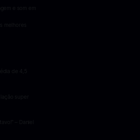
imagem e som em
as melhores
dia de 4,5
alação super
tavo!
" – Daniel