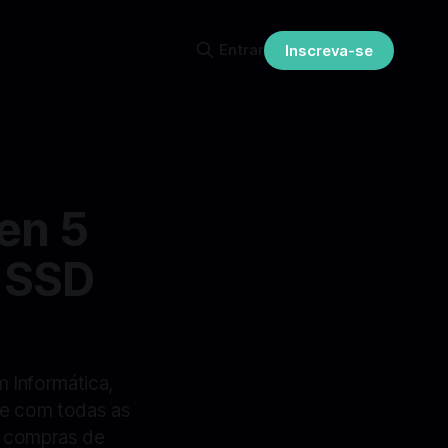
Entrar
Inscreva-se
en 5
 SSD
 Informática,
 e com todas as
r compras de