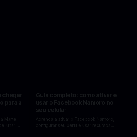
e chegar
Guia completo: como ativar e
o para a
usar o Facebook Namoro no
seu celular
 a Marte
Aprenda a ativar o Facebook Namoro,
e lunar e
configurar seu perfil e usar recursos
Lua em
para encontrar combinações e marcar
6
Por Mateus Barreto
09 fev 2026