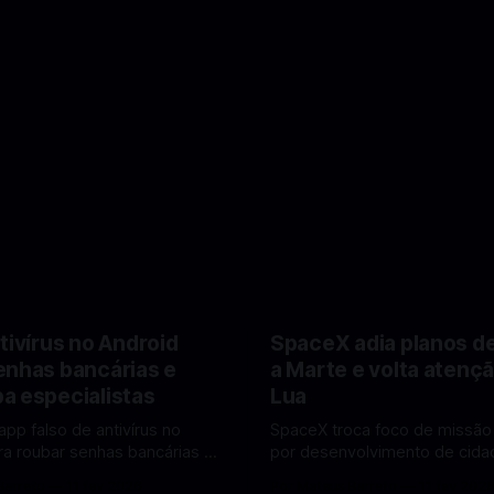
tivírus no Android
SpaceX adia planos d
enhas bancárias e
a Marte e volta atençã
a especialistas
Lua
app falso de antivírus no
SpaceX troca foco de missão
ra roubar senhas bancárias e
por desenvolvimento de cidad
oais. Veja como identificar e
mira pouso não tripulado na 
Barreto
11 fev 2026
Por Mateus Barreto
11 fev 202