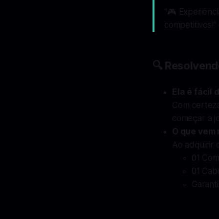
"🎮
Experiênci
competitivos!
"
🔍 Resolvend
Ela é fácil 
Com certez
começar a j
O que vem 
Ao adquirir 
01 Com
01 Cab
Garanti