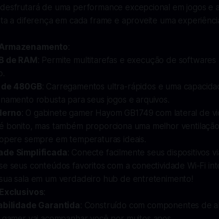
desfrutará de uma performance excepcional em jogos e a
ta a diferença em cada frame e aproveite uma experiência
 Armazenamento
:
B de RAM
: Permite multitarefas e execução de software
o.
 de 480GB
: Carregamentos ultra-rápidos e uma capacid
namento robusta para seus jogos e arquivos.
derno
: O gabinete gamer Hayom GB1749 com lateral de vi
é bonito, mas também proporciona uma melhor ventilação
 opere sempre em temperaturas ideais.
ade Simplificada
: Conecte facilmente seus dispositivos 
e seus conteúdos favoritos com a conectividade Wi-Fi int
sua sala em um verdadeiro hub de entretenimento!
 Exclusivos
:
abilidade Garantida
: Construído com componentes de al
 gamer vai acompanhar você por muitos anos.