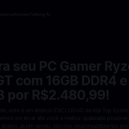
ompras
Review
Talking AI
S
ra seu PC Gamer Ryz
T com 16GB DDR4 e
 por R$2.480,99!
nte, este é um anúncio EXCLUSIVO da loja Top System
mos em levar até você a melhor qualidade possível
 abaixo, assim sendo, não nos responsabilizamos po