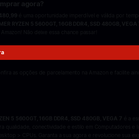
omprar agora?
480,99
é uma oportunidade imperdível e válida por tempo
MER RYZEN 5 5600GT, 16GB DDR4, SSD 480GB, VEGA 
a Amazon! Não deixe essa chance passar!
ra
onfira as opções de parcelamento na Amazon e facilite ain
o
EN 5 5600GT, 16GB DDR4, SSD 480GB, VEGA 7
é a es
a qualidade, conectividade e estilo em Computadores e I
ktop > CPUs. Garanta a sua agora e revolucione sua exp