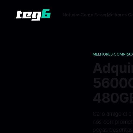
Notícias
Como Fazer
Melhores C
MELHORES COMPRA
Adqui
5600G
480GB
Caro amigo clie
nos compromete
peças descritas