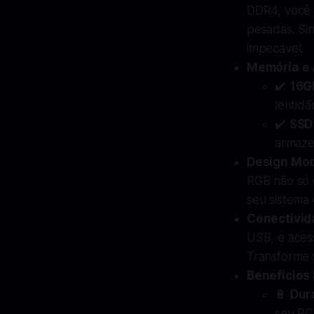
DDR4, você 
pesadas. Sin
impecável.
Memória e
✔️
16G
lentidã
✔️
SSD
armaze
Design Mo
RGB não só 
seu sistema
Conectivid
USB, e acess
Transforme 
Benefícios
🔋
Dur
seu PC