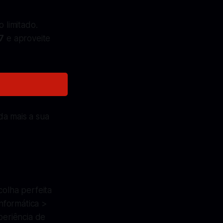
 limitado.
7
e aproveite
da mais a sua
colha perfeita
nformática >
eriência de