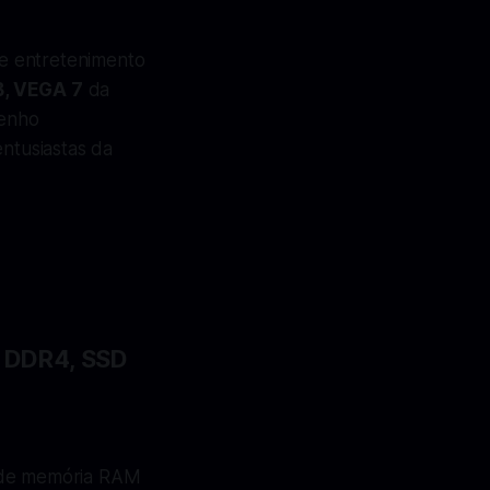
e entretenimento
, VEGA 7
da
penho
entusiastas da
B DDR4, SSD
 de memória RAM