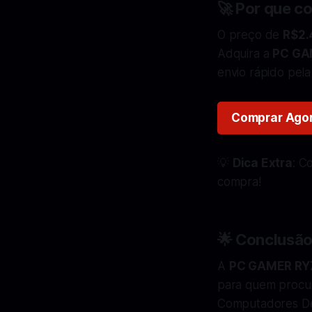
🚀 Por que c
O preço de
R$2.
Adquira a
PC GA
envio rápido pel
Comprar Ago
💡
Dica Extra
: C
compra!
🌟 Conclusã
A
PC GAMER RYZ
para quem procur
Computadores Des