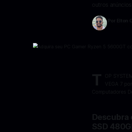
outros anúncios
Por Elton 
05 nov 202
T
OP SYSTEM
VEGA 7 por
Computadores D
Descubra 
SSD 480G