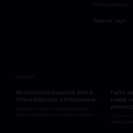
entretenimento!
Vem ser Top!
LEIA MAIS
Nova corrida espacial: EUA e
Falso an
China disputam o futuro lunar
rouba s
preocup
Estados Unidos e China intensificam
disputa espacial com testes, foguetes e
Golpe usa 
planos lunares — quem está na frente
Android pa
Por Mateus Barreto
12 fev 2026
rumo à Lua antes de 2030? A corrida
dados pess
Por Mateus 
espacial voltou a ganhar destaque