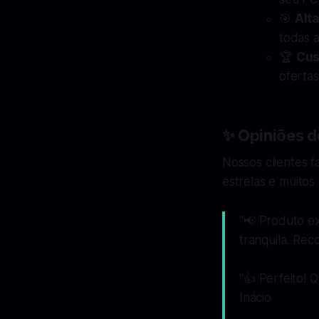
🎯
Alt
todas a
🏆
Cus
oferta
✨ Opiniões d
Nossos clientes f
estrelas e muitos
"📢
Produto ex
tranquila. Re
"👍
Perfeito! 
Inácio