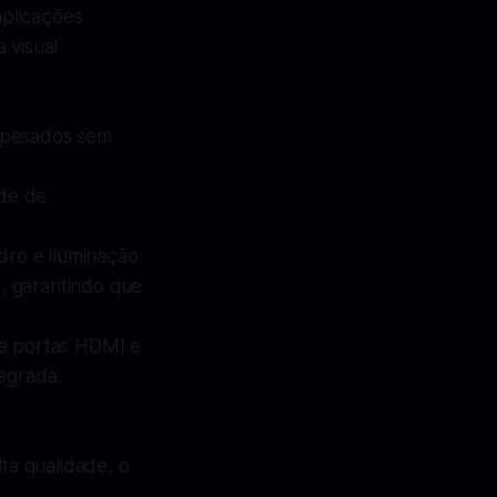
plicações
 visual
s pesados sem
ade de
dro e iluminação
, garantindo que
via portas HDMI e
egrada.
ta qualidade, o