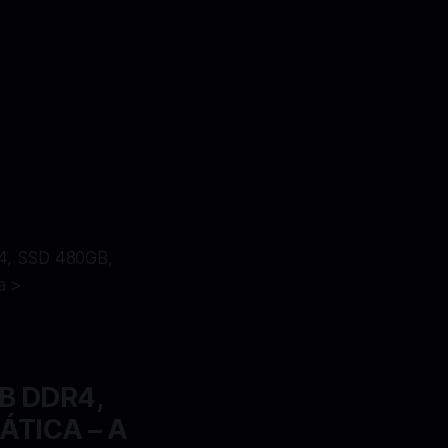
, SSD 480GB,
a >
B DDR4,
ÁTICA – A