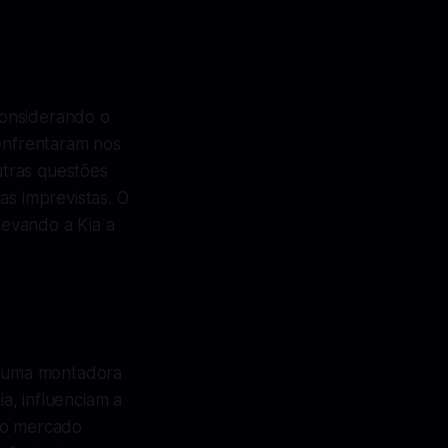
considerando o
 enfrentaram nos
utras questões
as imprevistas. O
evando a Kia a
e uma montadora
a, influenciam a
no mercado