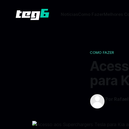
Notícias
Como Fazer
Melhores C
COMO FAZER
Acess
para K
Por Rafael
13 jan 2025