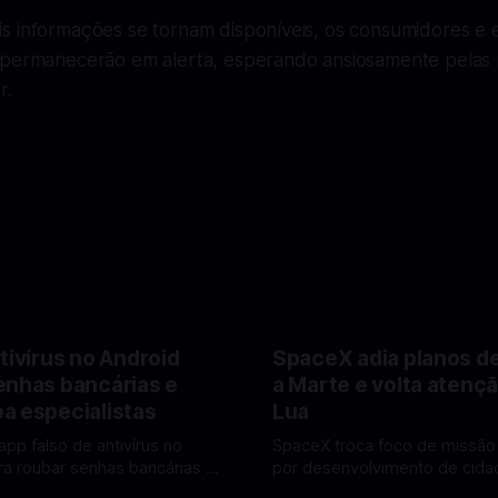
s informações se tornam disponíveis, os consumidores e e
 permanecerão em alerta, esperando ansiosamente pelas
r.
tivírus no Android
SpaceX adia planos d
enhas bancárias e
a Marte e volta atençã
a especialistas
Lua
app falso de antivírus no
SpaceX troca foco de missão
ra roubar senhas bancárias e
por desenvolvimento de cidad
oais. Veja como identificar e
mira pouso não tripulado na 