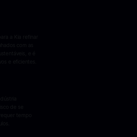
ra a Kia refinar
inhados com as
stentáveis, e é
os e eficientes.
dústria
isco de se
 requer tempo
los.