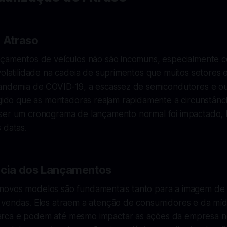
o Atraso
nçamentos de veículos não são incomuns, especialmente 
volatilidade na cadeia de suprimentos que muitos setores
pandemia de COVID-19, a escassez de semicondutores e o
igido que as montadoras reajam rapidamente a circunstânci
ser um cronograma de lançamento normal foi impactado, l
 datas.
ncia dos Lançamentos
novos modelos são fundamentais tanto para a imagem d
 vendas. Eles atraem a atenção de consumidores e da mídi
rca e podem até mesmo impactar as ações da empresa 