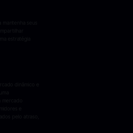
a mantenha seus
mpartilhar
ma estratégia
rcado dinâmico e
 uma
um mercado
umidores e
ados pelo atraso,