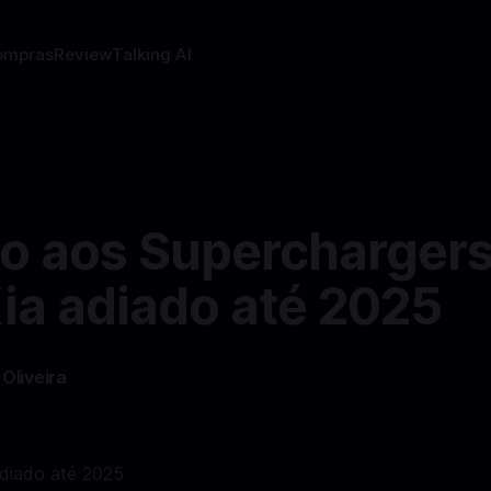
ompras
Review
Talking AI
o aos Superchargers
ia adiado até 2025
 Oliveira
—
3 min read min de leitura