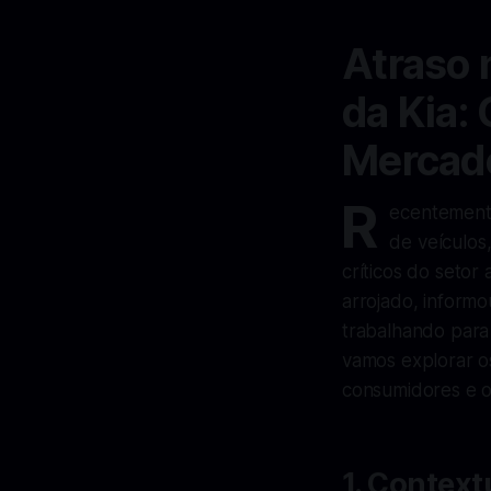
Atraso 
da Kia: 
Mercad
R
ecentemente
de veículos
críticos do setor
arrojado, informo
trabalhando para
vamos explorar o
consumidores e o
1. Context