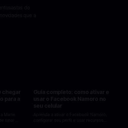
ntusiastas do
 novidades que a
e chegar
Guia completo: como ativar e
o para a
usar o Facebook Namoro no
seu celular
 a Marte
Aprenda a ativar o Facebook Namoro,
e lunar e
configurar seu perfil e usar recursos
Lua em
para encontrar combinações e marcar