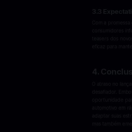
3.3 Expectat
Com a promessa d
consumidores info
teasers dos novo
eficaz para mante
4. Conclu
O atraso no lanç
desafiador. Embo
oportunidade par
automotivo em rá
adaptar suas estr
mas também emerg