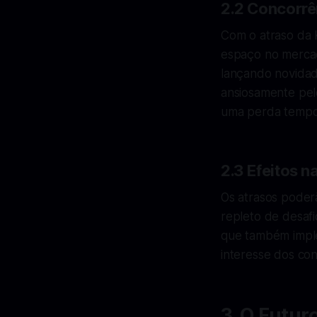
2.2 Concorr
Com o atraso da 
espaço no merca
lançando novida
ansiosamente pel
uma perda tempor
2.3 Efeitos 
Os atrasos poder
repleto de desafi
que também imple
interesse dos co
3. O Futur