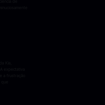
ciência de
 minuciosamente
da Kia,
 A expectativa
e a frustração
s que