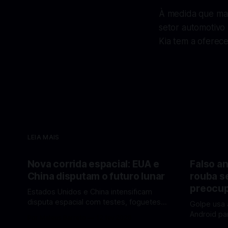
À medida que mai
setor automotivo
Kia tem a oferece
LEIA MAIS
Nova corrida espacial: EUA e
Falso an
China disputam o futuro lunar
rouba s
preocup
Estados Unidos e China intensificam
disputa espacial com testes, foguetes e
Golpe usa 
planos lunares — quem está na frente
Android pa
Por Mateus Barreto
12 fev 2026
rumo à Lua antes de 2030? A corrida
dados pess