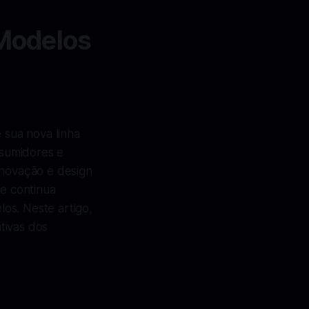
Modelos
 sua nova linha
nsumidores e
inovação e design
ue continua
os. Neste artigo,
tivas dos