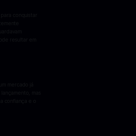
para conquistar
ntemente
guardavam
pode resultar em
 um mercado já
 o lançamento, mas
a confiança e o