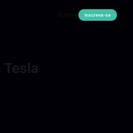
Entrar
Inscreva-se
 Tesla