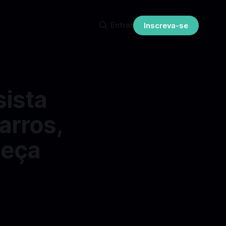
Entrar
Inscreva-se
sista
arros,
heça