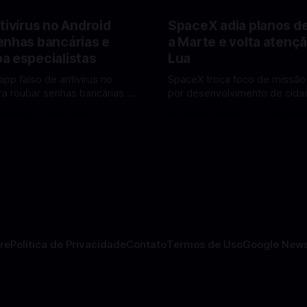
tivírus no Android
SpaceX adia planos d
enhas bancárias e
a Marte e volta atençã
a especialistas
Lua
app falso de antivírus no
SpaceX troca foco de missão
ra roubar senhas bancárias e
por desenvolvimento de cidad
oais. Veja como identificar e
mira pouso não tripulado na 
Barreto
11 fev 2026
Por Mateus Barreto
11 fev 202
lvendo
2027, diz Elon Musk. A SpaceX, a
 falsos de antivírus no Android
empresa aeroespacial fundad
ando atenção de
Musk, anunciou uma mudança
tas em cibersegurança. Em
significativa na sua estratégia
teger o celular, o app
exploração espacial: os plan
o atua como um
missão humana ou
re
Politica de Privacidade
Contato
Termos de Uso
Google New