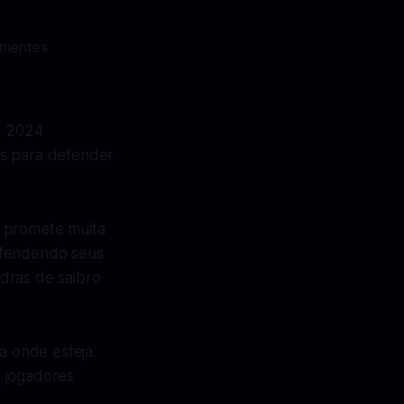
e 2024
os para defender
, promete muita
efendendo seus
adras de saibro
a onde esteja.
s jogadores