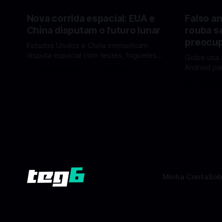
Nova corrida espacial: EUA e
Falso an
China disputam o futuro lunar
rouba s
preocup
Estados Unidos e China intensificam
disputa espacial com testes, foguetes e
Golpe usa 
planos lunares — quem está na frente
Android pa
Por Mateus Barreto
12 fev 2026
rumo à Lua antes de 2030? A corrida
dados pess
Por Mateus 
espacial voltou a ganhar destaque
se proteger. Um novo golpe envo
global com Estados Unidos e China
aplicativos
disputando protagonismo na exploração
está cham
lunar, em um cenário que une avanços
especialis
tecnológicos, testes de
vez de pro
fraudulent
Minha Conta
Sob