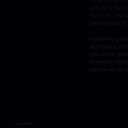
Portanto, não pe
pelos seus favor
vibre com cada s
batalham pelo tít
Prepare-se para 
destaques e, é cl
uma coisa é cert
momentos intensos
esporte em um dos
LEIA MAIS