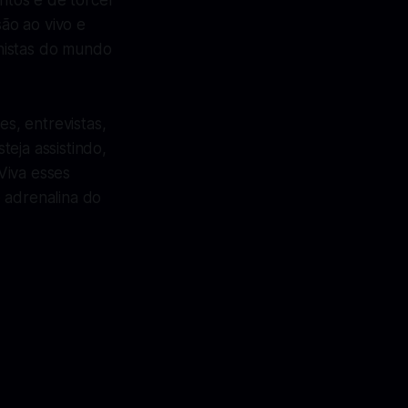
ntos e de torcer
ão ao vivo e
nistas do mundo
s, entrevistas,
eja assistindo,
Viva esses
 adrenalina do