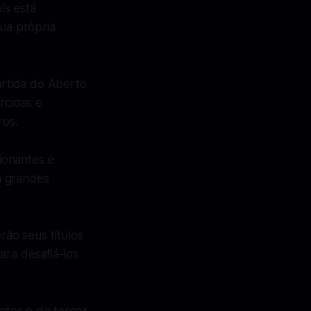
ís está
sua própria
rtida do Aberto
rcidas e
ros.
ionantes e
m grandes
ão seus títulos
ara desafiá-los