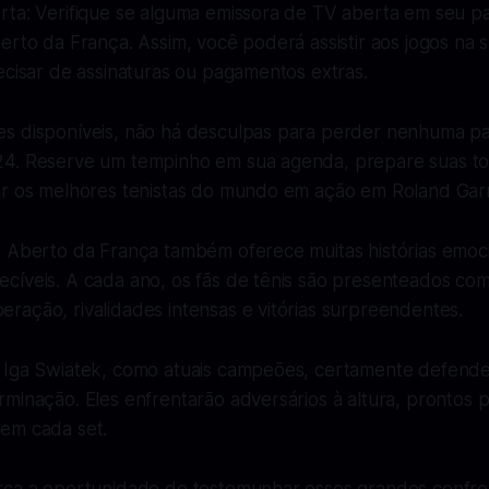
rta: Verifique se alguma emissora de TV aberta em seu pa
erto da França. Assim, você poderá assistir aos jogos na 
ecisar de assinaturas ou pagamentos extras.
s disponíveis, não há desculpas para perder nenhuma pa
4. Reserve um tempinho em sua agenda, prepare suas to
er os melhores tenistas do mundo em ação em Roland Gar
o Aberto da França também oferece muitas histórias emoc
cíveis. A cada ano, os fãs de tênis são presenteados co
ração, rivalidades intensas e vitórias surpreendentes.
 Iga Swiatek, como atuais campeões, certamente defender
minação. Eles enfrentarão adversários à altura, prontos p
em cada set.