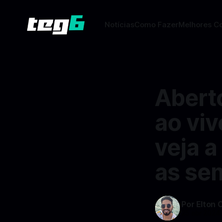
Notícias
Como Fazer
Melhores C
Aberto
ao viv
veja 
as se
Por Elton 
25 abr 2024