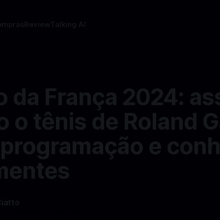
ompras
Review
Talking AI
 da França 2024: as
o o tênis de Roland G
a programação e con
mentes
Ciatto
—
2 min read min de leitura