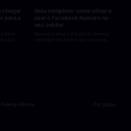
e chegar
Guia completo: como ativar e
o para a
usar o Facebook Namoro no
seu celular
 a Marte
Aprenda a ativar o Facebook Namoro,
e lunar e
configurar seu perfil e usar recursos
Lua em
para encontrar combinações e marcar
6
Por Mateus Barreto
09 fev 2026
encontros reais no app. O Facebook
a por Elon
Namoro (Facebook Dating) é uma
ferramenta gratuita dentro do app do
 de
Facebook que permite conhecer
os para uma
pessoas novas, fazer combinações e,
com sorte, marcar encontros reais —
tudo sem
s
Talking AI
Entrar
Por
Ciatto