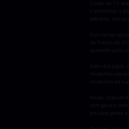
Canais de TV abe
transmitindo o Ab
televisão, sem pr
Com tantas opçõe
da França de 202
aproveite para v
Além dos jogos, 
momentos inesque
momentos de supe
Novak Djokovic e
com garra e deter
em cada ponto e 