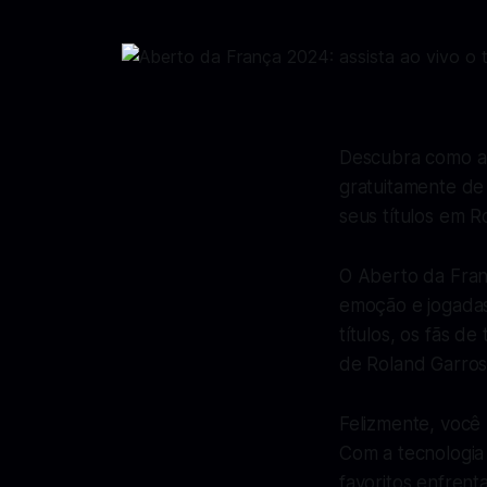
Descubra como a
gratuitamente de
seus títulos em R
O Aberto da Fran
emoção e jogadas
títulos, os fãs d
de Roland Garros
Felizmente, você 
Com a tecnologia
favoritos enfren