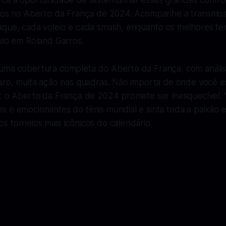
rca a oportunidade de testemunhar esses grandes confro
itos no Aberto da França de 2024. Acompanhe a transmiss
aque, cada voleio e cada smash, enquanto os melhores te
ulo em Roland Garros.
uma cobertura completa do Aberto da França, com análise
aro, muita ação nas quadras. Não importa de onde você est
a: o Aberto da França de 2024 promete ser inesquecível. 
 e emocionantes do tênis mundial e sinta toda a paixão e
 torneios mais icônicos do calendário.