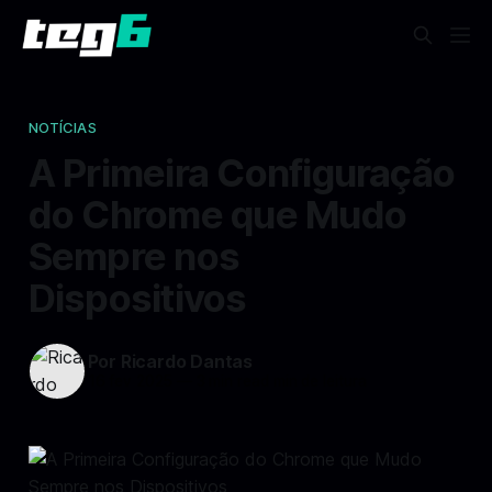
NOTÍCIAS
A Primeira Configuração
do Chrome que Mudo
Sempre nos
Dispositivos
Por Ricardo Dantas
16 fev 2025
—
3 min read min de leitura