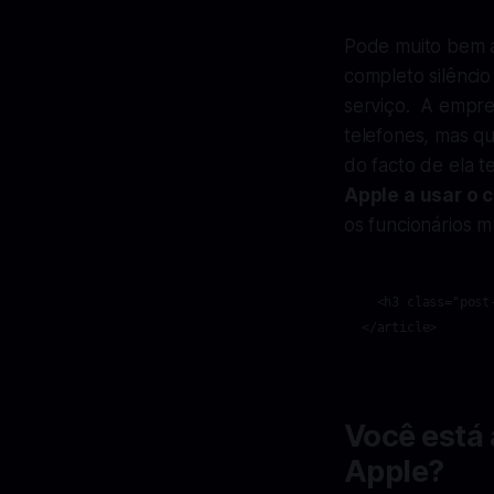
Pode muito bem a
completo silêncio
serviço. A empre
telefones, mas q
do facto de ela t
Apple a usar o 
os funcionários m
  <h3 class="post
Você está
Apple?