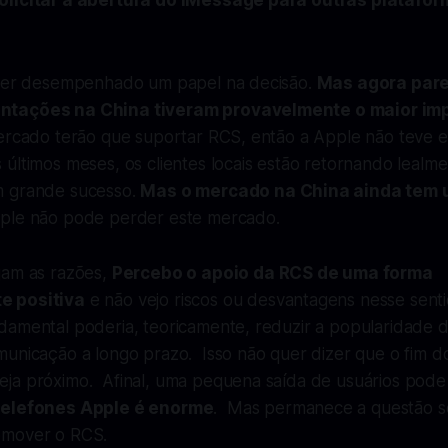
olicitar a abertura do iMessage para outras platafo
 ter desempenhado um papel na decisão.
Mas agora pare
ntações na China tiveram provavelmente o maior im
mercado terão que suportar RCS, então a Apple não teve 
últimos meses, os clientes locais estão retornando lealm
m grande sucesso.
Mas o mercado na China ainda tem
ple não pode perder este mercado.
jam as razões,
Percebo o apoio da RCS de uma forma
e positiva
e não vejo riscos ou desvantagens nesse sent
damental poderia, teoricamente, reduzir a popularidade d
municação a longo prazo. Isso não quer dizer que o fim 
ja próximo. Afinal, uma pequena saída de usuários pode
telefones Apple é enorme
. Mas permanece a questão se
omover o RCS.