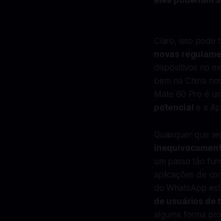
eles poderiam s
Claro, isso pode
novas regulame
dispositivos no 
bem na China nos 
Mate 60 Pro é u
potencial
e a Ap
Quaisquer que se
inequivocament
um passo tão fun
aplicações de co
do WhatsApp este
de usuários de 
alguma forma pr