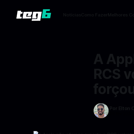
Notícias
Como Fazer
Melhores C
A App
RCS v
forçou
Por Elton 
20 fev 2024