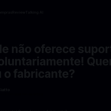
ompras
Review
Talking AI
le não oferece supor
oluntariamente! Qu
 o fabricante?
Ciatto
—
2 min read min de leitura