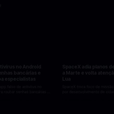
e
tivírus no Android
SpaceX adia planos d
enhas bancárias e
a Marte e volta atençã
a especialistas
Lua
app falso de antivírus no
SpaceX troca foco de missão
ra roubar senhas bancárias e
por desenvolvimento de cidad
oais. Veja como identificar e
mira pouso não tripulado na 
Barreto
11 fev 2026
Por Mateus Barreto
11 fev 202
lvendo
2027, diz Elon Musk. A SpaceX, a
 falsos de antivírus no Android
empresa aeroespacial fundad
ando atenção de
Musk, anunciou uma mudança