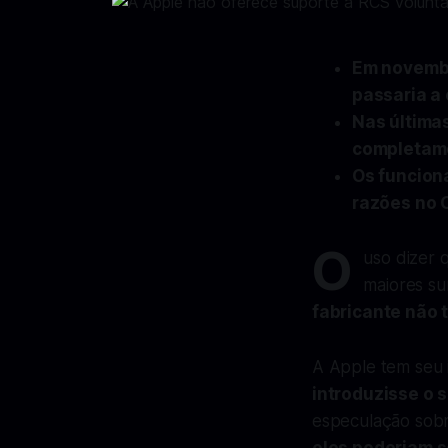
Em novembr
passaria a
Nas última
completame
Os funcion
razões no 
O
uso dizer 
maiores su
fabricante não 
A Apple tem seu
introduzisse o 
especulação sobr