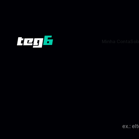
lunar, em um cenário que une avanços
especialis
tecnológicos, testes de
vez de pro
fraudulent
Minha Conta
Sob