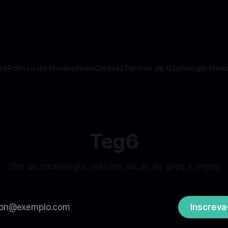
tas em cibersegurança. Em
significativa na sua estratégia
teger o celular, o app
exploração espacial: os plan
o atua como um
missão humana ou
re
Politica de Privacidade
Contato
Termos de Uso
Google New
Teg6
Site de tecnologia, notícias, dicas de apps e jogos
Inscreva