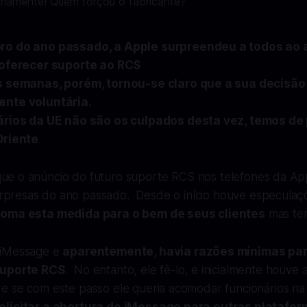
o do ano passado, a Apple surpreendeu a todos ao 
 oferecer suporte ao RCS
s semanas, porém, tornou-se claro que a sua decisão 
nte voluntária.
ários da UE não são os culpados desta vez, temos de
Oriente
que o anúncio do futuro suporte RCS nos telefones da Ap
rpresas do ano passado. Desde o início houve especula
toma esta medida para o bem de seus clientes
mas tem
 iMessage e
aparentemente, havia razões mínimas par
suporte RCS
. No entanto, ele fê-lo, e inicialmente houve
e se com este passo ele queria acomodar funcionários na