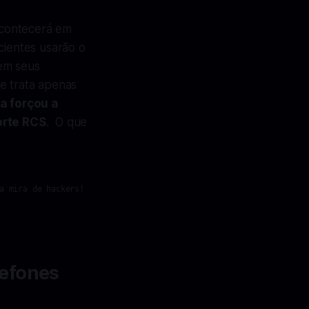
acontecerá em
cientes usarão o
em seus
e trata apenas
a forçou a
orte RCS
. O que
a mira de hackers!  Você pode perder dinheiro com muita facilidade
lefones