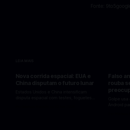
Fonte: 9to5googl
LEIA MAIS
Nova corrida espacial: EUA e
Falso an
China disputam o futuro lunar
rouba s
preocup
Estados Unidos e China intensificam
disputa espacial com testes, foguetes e
Golpe usa 
planos lunares — quem está na frente
Android pa
Por Mateus Barreto
12 fev 2026
rumo à Lua antes de 2030? A corrida
dados pess
Por Mateus 
espacial voltou a ganhar destaque
se proteger. Um novo golpe envo
global com Estados Unidos e China
aplicativos
disputando protagonismo na exploração
está cham