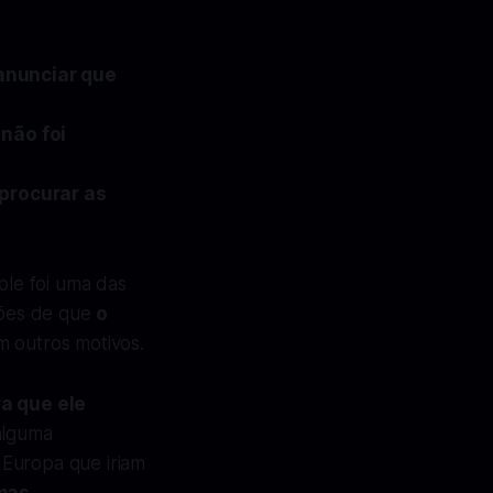
anunciar que
não foi
 procurar as
ple foi uma das
ções de que
o
 outros motivos.
a que ele
 alguma
 Europa que iriam