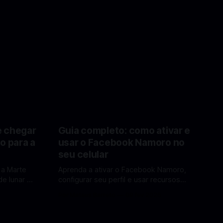
e chegar
Guia completo: como ativar e
o para a
usar o Facebook Namoro no
seu celular
 a Marte
Aprenda a ativar o Facebook Namoro,
e lunar e
configurar seu perfil e usar recursos
Lua em
para encontrar combinações e marcar
6
Por Mateus Barreto
09 fev 2026
encontros reais no app. O Facebook
a por Elon
Namoro (Facebook Dating) é uma
ferramenta gratuita dentro do app do