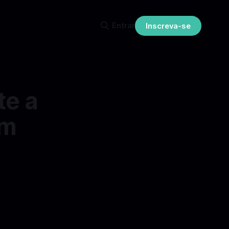
Entrar
Inscreva-se
te a
em