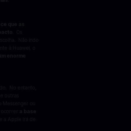
rmas
.
ce que as
pacto
. Os
escolha. Não indo
ente à Huawei, o
 um enorme
ido. No entanto,
e outras
do Messenger ou
 ocorrer
a base
 a Apple irá de